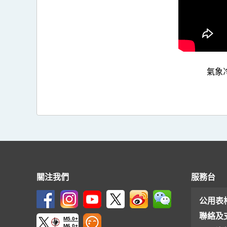
氣象
關注我們
服務台
公用表
聯絡及
M5.0+
M6.0+