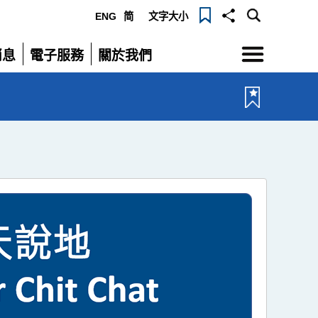
ENG
简
文字大小
選
消息
電子服務
關於我們
單
展
展
開
開