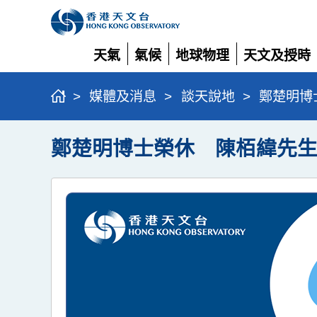
天氣
氣候
地球物理
天文及授時
展
展
展
展
開
開
開
開
>
媒體及消息
>
談天說地
>
鄭楚明博
鄭楚明博士榮休 陳栢緯先