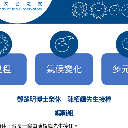
鄭楚明博士榮休 陳栢緯先生接棒
編輯組
榮休，台長一職由陳栢緯先生接任。