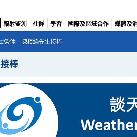
輻射監測
社群
學習
國際及區域合作
媒體及
展
展
展
展
展
開
開
開
開
開
士榮休 陳栢緯先生接棒
生接棒