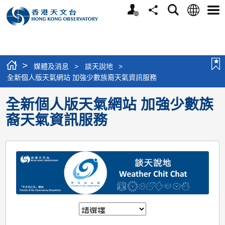
個
語
搜
分
選
人
言
尋
享
單
版
網
站
>
媒體及消息
>
談天說地
>
全新個人版天氣網站 加強少數族裔天氣資訊服務
全新個人版天氣網站 加強少數族
裔天氣資訊服務