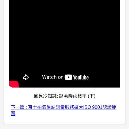
氣象冷知識: 顯著降雨概率 (下)
下一篇 : 京士柏氣象站測量服務擴大ISO 9001認證範
圍