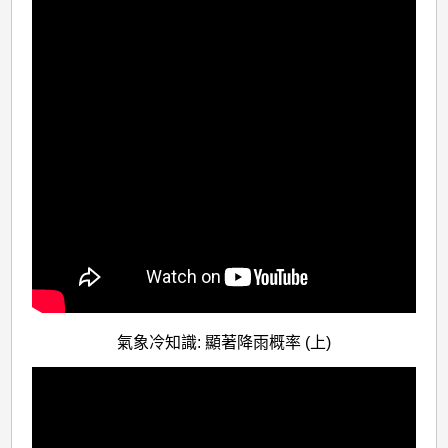
氣象冷知識: 顯著降雨概率 (上)