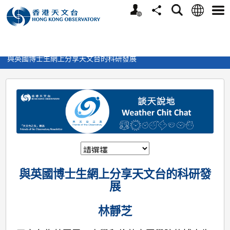
個
語
搜
分
選
人
言
尋
享
單
版
>
媒體及消息
>
談天說地
>
網
與英國博士生網上分享天文台的科研發展
站
與
英
國
博
士
生
與英國博士生網上分享天文台的科研發
網
展
上
林靜芝
分
享