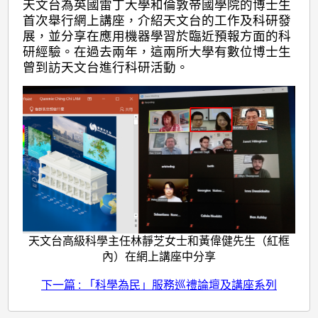
天文台為英國雷丁大學和倫敦帝國學院的博士生
天
首次舉行網上講座，介紹天文台的工作及科研發
展，並分享在應用機器學習於臨近預報方面的科
文
研經驗。在過去兩年，這兩所大學有數位博士生
台
曾到訪天文台進行科研活動。
的
科
研
發
展
天文台高級科學主任林靜芝女士和黃偉健先生（紅框
內）在網上講座中分享
下一篇 : 「科學為民」服務巡禮論壇及講座系列