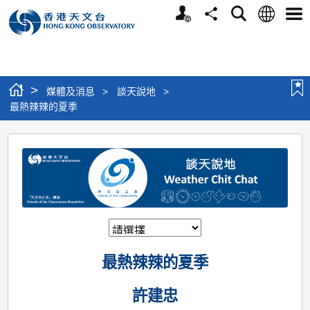
個
語
搜
分
選
人
言
尋
享
單
版
網
站
>
媒體及消息
>
談天說地
>
最熱辣辣的夏季
最
熱
辣
辣
的
夏
最熱辣辣的夏季
季
許建忠