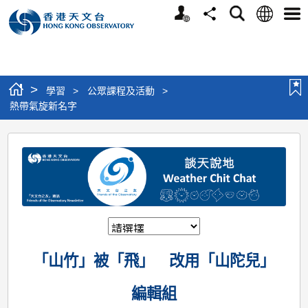
個
語
搜
分
選
人
言
尋
享
單
版
網
站
>
學習
>
公眾課程及活動
>
熱帶氣旋新名字
熱
帶
氣
旋
新
名
「山竹」被「飛」 改用「山陀兒」
字
編輯組