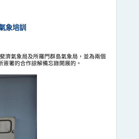
氣象培訓
到訪斐濟氣象局及所羅門群島氣象局，並為兩個
局所簽署的合作諒解備忘錄開展的。