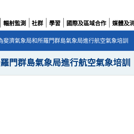
輻射監測
社群
學習
國際及區域合作
媒體及
展
展
展
展
展
開
開
開
開
開
為斐濟氣象局和所羅門群島氣象局進行航空氣象培訓
所羅門群島氣象局進行航空氣象培訓