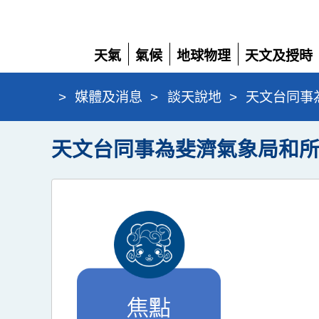
天氣
氣候
地球物理
天文及授時
展
展
展
展
開
開
開
開
>
媒體及消息
>
談天說地
>
天文台同事
天文台同事為斐濟氣象局和