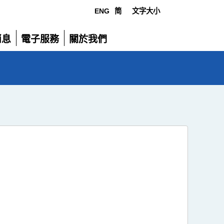
ENG
简
文字大小
選
消息
電子服務
關於我們
單
展
展
開
開