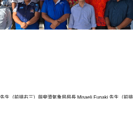
（前排右三）與斐濟氣象局局長 Misaeli Funaki 先生
劉先生為斐濟氣象局預報員進行培訓。
上一篇 : 天文台人員為國際原子能機構培訓工作坊講學