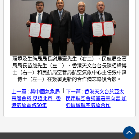
環境及生態局局長謝展寰先生（右二）、民航局空管
局局長苗旋先生（左二）、香港天文台台長陳栢緯博
士（右一）和民航局空管局航空氣象中心主任張中鋒
博士（左一）在簽署更新的合作備忘錄後合影。
|
上一篇 : 與中國氣象局
下一篇 : 香港天文台於亞太
高層會議 見證北京─香
民用航空會議簽署意向書 加
港氣象電路50年
強區域航空氣象合作