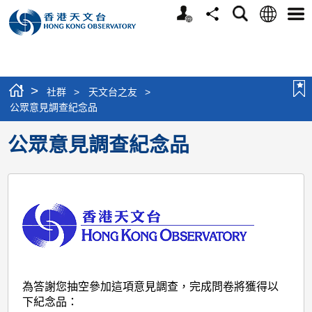
個
語
搜
分
選
人
言
尋
享
單
版
網
站
>
社群
>
天文台之友
>
公眾意見調查紀念品
公眾意見調查紀念品
為答謝您抽空參加這項意見調查，完成問卷將獲得以
下紀念品：