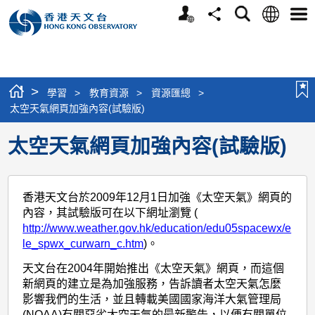
個
語
搜
分
選
人
言
尋
享
單
版
網
站
>
學習
>
教育資源
>
資源匯總
>
太空天氣網頁加強內容(試驗版)
太空天氣網頁加強內容(試驗版)
香港天文台於2009年12月1日加強《太空天氣》網頁的
內容，其試驗版可在以下網址瀏覽 (
http://www.weather.gov.hk/education/edu05spacewx/e
le_spwx_curwarn_c.htm
)。
天文台在2004年開始推出《太空天氣》網頁，而這個
新網頁的建立是為加強服務，告訴讀者太空天氣怎麼
影響我們的生活，並且轉載美國國家海洋大氣管理局
(NOAA)有關惡劣太空天氣的最新警告，以便有關單位