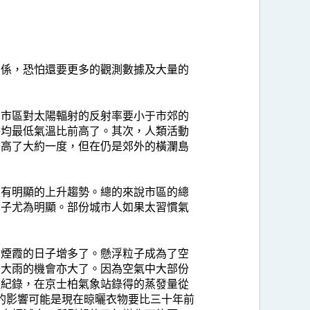
關係，恐怕還要更多的觀測數據及大量的
，市區對太陽輻射的反射率要小于市郊的
平均最低氣溫比前高了。其次，人類活動
升高了大約一度，但在仍是郊外的橫瀾島
沒有明顯的上升趨勢。總的來說市區的總
日子尤為明顯。部份城市人如果太習慣氣
有煙霞的日子增多了。懸浮粒子成為了空
下大雨的機會亦大了。因為空氣中大部份
據紀錄，在京士柏氣象站錄得的蒸發量從
接的影響可能是現在晾曬衣物要比三十年前