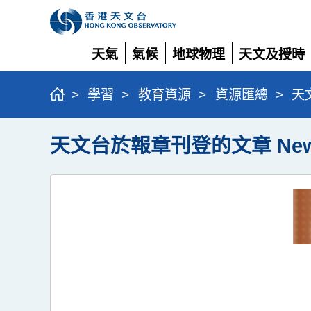
天氣
氣候
地球物理
天文及授時
展
展
展
展
開
開
開
開
>
學習
>
教育資源
>
資源匯總
>
天文
天文台於報章刊登的文章 Newspaper