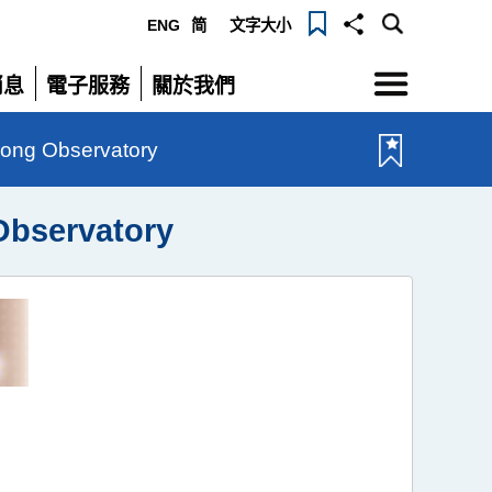
ENG
简
文字大小
選
消息
電子服務
關於我們
單
展
展
開
開
g Observatory
servatory