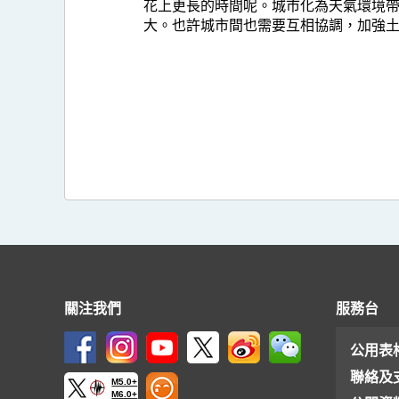
花上更長的時間呢。城市化為天氣環境
大。也許城市間也需要互相協調，加強
關注我們
服務台
公用表
聯絡及
M5.0+
M6.0+