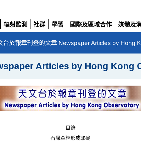
輻射監測
社群
學習
國際及區域合作
媒體及
展
展
展
展
展
開
開
開
開
開
台於報章刊登的文章 Newspaper Articles by Hong Kon
 Articles by Hong Kong Ob
目錄
石屎森林形成熱島