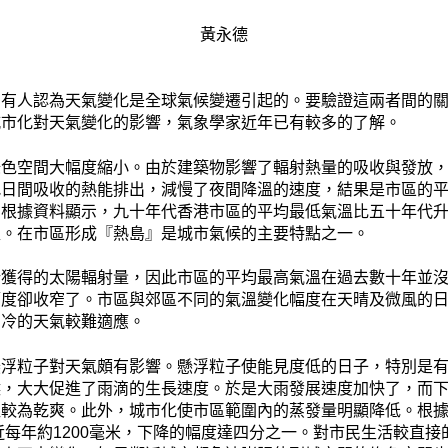
黃永德
，有人認為天氣變化是全球氣候變遷引起的。要驗證這兩者間的
城市化對天氣變化的影響，氣象學家近年已有較多的了解。
綠色空間大幅度縮小。由於建築物影響了輻射熱量的吸收與發放
把日間吸收的熱能排出，減慢了夜間降溫的速度，結果是市區的
。根據資料顯示，九十年代香港市區的平均最低氣溫比五十年代
確。在市區形成『熱島』是城市氣候的主要特點之一。
所獲得的太陽輻射量，因此市區的平均最高氣溫在過去數十年並
幅度卻收窄了。市區與郊區不同的氣溫變化幅度在天晴及微風的
別冷的天氣較難適應。
懸浮粒子對天氣頗有影響。懸浮粒子使能見度低的日子，特別是
候，大大促進了雨滴的生長速度。於是大雨發展速度加快了，而
往較為乾爽。此外，城市化使市區範圍內的蒸發量明顯降低。根
最近每年約1200毫米，下降的幅度達四分之一。對市民生活較直