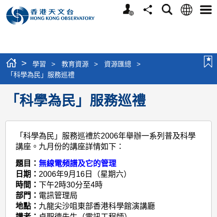
個
語
搜
分
選
人
言
尋
享
單
版
網
站
>
學習
>
教育資源
>
資源匯總
>
「科學為民」服務巡禮
「科學為民」服務巡禮
「科學為民」服務巡禮於2006年舉辦一系列普及科學
講座。九月份的講座詳情如下：
題目：
無線電頻譜及它的管理
日期：
2006年9月16日（星期六）
時間：
下午2時30分至4時
部門：
電訊管理局
地點：
九龍尖沙咀東部香港科學館演講廳
講者：
卓聖德先生（電訊工程師）