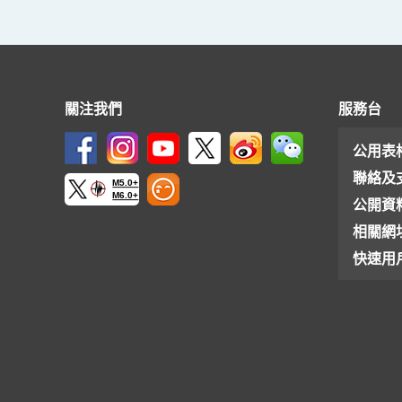
關注我們
服務台
公用表
聯絡及
M5.0+
M6.0+
公開資
相關網
快速用