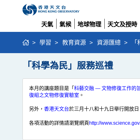
天氣
氣候
地球物理
天文及授時
展
展
展
展
開
開
開
開
>
學習
>
教育資源
>
資源匯總
>
「
「科學為民」服務巡禮
本月的講座題目是「
科藝交融 — 文物修復工作的
復組之文物修復實驗室
。
另外，
香港天文台
於三月十八和十九日舉行開放日
各項活動的詳情請瀏覽網頁
http://www.science.gov