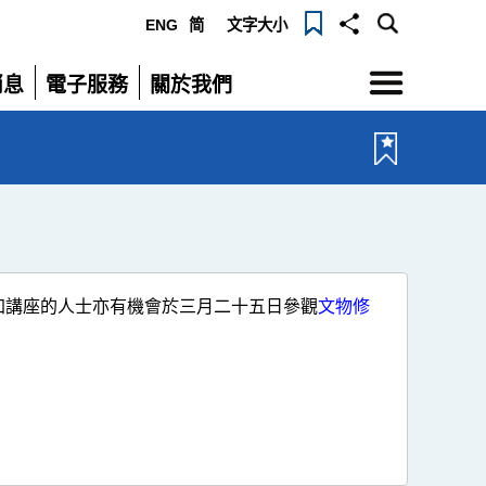
ENG
简
文字大小
選
消息
電子服務
關於我們
單
展
展
開
開
加講座的人士亦有機會於三月二十五日參觀
文物修