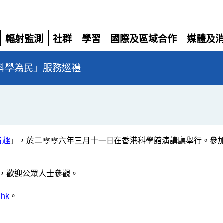
輻射監測
社群
學習
國際及區域合作
媒體及
展
展
展
展
展
開
開
開
開
開
科學為民」服務巡禮
旨趣
」，於二零零六年三月十一日在香港科學館演講廳舉行。參
，歡迎公眾人士參觀。
.hk
。