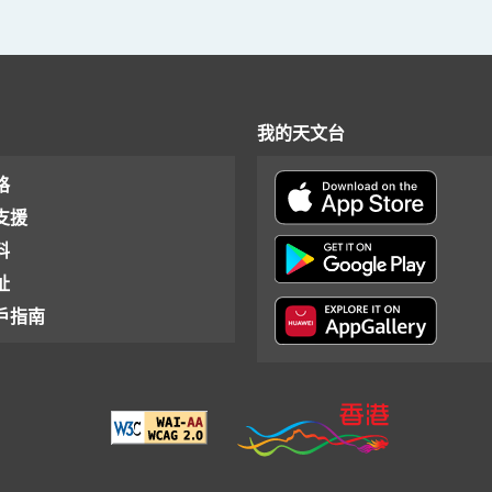
我的天文台
格
支援
料
址
戶指南