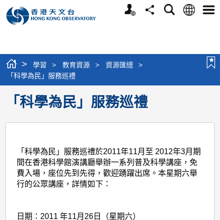
個
語
搜
分
選
人
言
尋
享
單
版
網
站
>
學習
>
教育資源
>
資源匯總
>
「科學為民」服務巡禮
「科學為民」服務巡禮
「科學為民」服務巡禮於
2011年11月至 2012年3月
期
間在香港科學館演講廳舉辦一系列普及科學講座，免
費入場，座位先到先得，歡迎踴躍出席。本星期六舉
行的公眾講座，詳情如下：
日期：
2011 年11月26日（星期六）