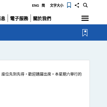
ENG
简
文字大小
選
消息
電子服務
關於我們
單
展
展
開
開
，座位先到先得，歡迎踴躍出席。本星期六舉行的