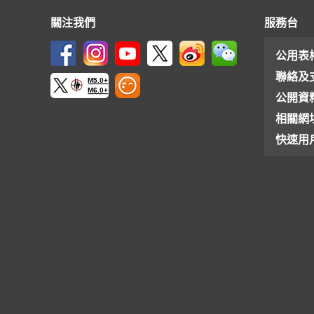
關注我們
服務台
公用表
聯絡及
M5.0+
M6.0+
公開資
相關網
快速用