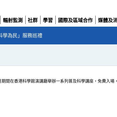
輻射監測
社群
學習
國際及區域合作
媒體及
展
展
展
展
展
開
開
開
開
開
科學為民」服務巡禮
月
期間在香港科學館演講廳舉辦一系列普及科學講座，免費入場