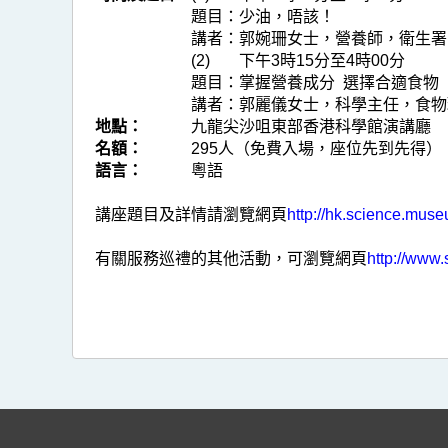
題目：
少油，唔該！
講者：
郭婉珊女士，營養師，衛生署
(2)
下午3時15分至4時00分
題目：
掌握營養成分 選擇合適食物
講者：
郭麗儀女士，科學主任，食物
地點：
九龍尖沙咀東部香港科學館演講廳
名額：
295人（免費入場，座位先到先得）
語言：
粵語
講座題目及詳情請瀏覽網頁
http://hk.science.mus
有關服務巡禮的其他活動，可瀏覽網頁
http://www.