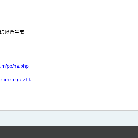
環境衛生署
eum/pp/na.php
science.gov.hk