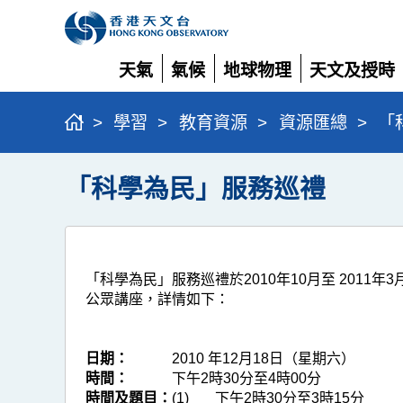
天氣
氣候
地球物理
天文及授時
展
展
展
展
開
開
開
開
>
學習
>
教育資源
>
資源匯總
>
「
「科學為民」服務巡禮
「科學為民」服務巡禮於
2010年10月至 2011年3
公眾講座，詳情如下：
日期：
2010 年12月18日（星期六）
時間：
下午2時30分至4時00分
時間及題目：
(1)
下午2時30分至3時15分