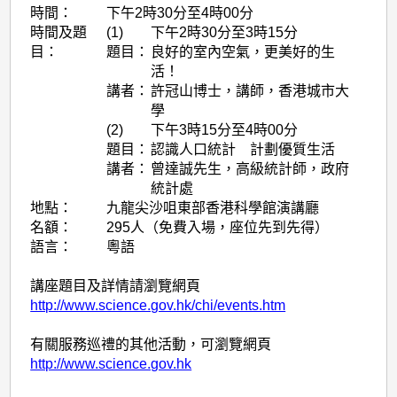
時間：
下午2時30分至4時00分
時間及題
(1)
下午2時30分至3時15分
目：
題目：
良好的室內空氣，更美好的生
活！
講者：
許冠山博士，講師，香港城市大
學
(2)
下午3時15分至4時00分
題目：
認識人口統計 計劃優質生活
講者：
曾達誠先生，高級統計師，政府
統計處
地點：
九龍尖沙咀東部香港科學館演講廳
名額：
295人（免費入場，座位先到先得）
語言：
粵語
講座題目及詳情請瀏覽網頁
http://www.science.gov.hk/chi/events.htm
有關服務巡禮的其他活動，可瀏覽網頁
http://www.science.gov.hk