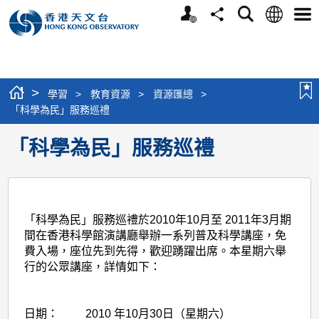
個
語
搜
分
選
人
言
尋
享
單
版
網
站
>
學習
>
教育資源
>
資源匯總
>
「科學為民」服務巡禮
「科學為民」服務巡禮
「科學為民」服務巡禮於
2010年10月至 2011年3月
期
間在香港科學館演講廳舉辦一系列普及科學講座，免
費入場，座位先到先得，歡迎踴躍出席。本星期六舉
行的公眾講座，詳情如下：
日期：
2010 年10月30日（星期六）