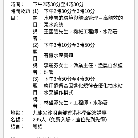
時間：
下午2時30分至4時30分
時間及題
(1)
下午2時30分至3時10分
目：
題
水務署的環境與能源管理 – 高能效的
目：
泵水系統
講
王國強先生，機械工程師，水務署
者：
(2)
下午3時10分至3時50分
題
有機水產養殖
目：
講
李麗芬女士，漁業主任，漁農自然護
者：
理署
(3)
下午3時50分至4時30分
題
應用遺傳基因進化規律去優化抽水站
目：
水泵操作模式
講
林盛添先生，工程師，水務署
者：
地點：
九龍尖沙咀東部香港科學館演講廳
名額：
295人（免費入場，座位先到先得）
語言：
粵語