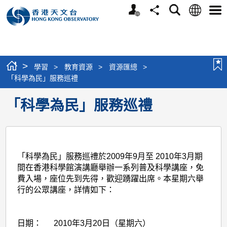
個
語
搜
分
選
人
言
尋
享
單
版
網
站
>
學習
>
教育資源
>
資源匯總
>
「科學為民」服務巡禮
「科學為民」服務巡禮
「科學為民」服務巡禮於2009年9月至 2010年3月期
間在香港科學館演講廳舉辦一系列普及科學講座，免
費入場，座位先到先得，歡迎踴躍出席。本星期六舉
行的公眾講座，詳情如下：
日期：
2010年3月20日（星期六）