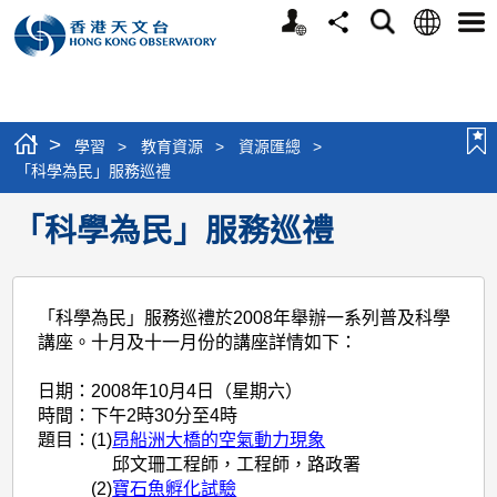
個
語
搜
分
選
人
言
尋
享
單
版
網
站
>
學習
>
教育資源
>
資源匯總
>
「科學為民」服務巡禮
「科學為民」服務巡禮
「科學為民」服務巡禮於2008年舉辦一系列普及科學
講座。十月及十一月份的講座詳情如下：
日期：
2008年10月4日（星期六）
時間：
下午2時30分至4時
題目：
(1)
昂船洲大橋的空氣動力現象
邱文珊工程師，工程師，路政署
(2)
寶石魚孵化試驗