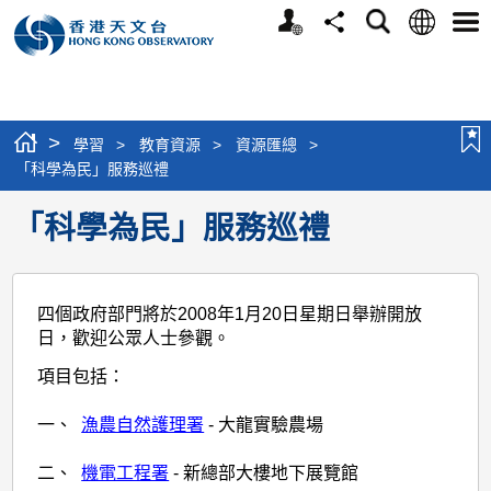
個
語
搜
分
選
人
言
尋
享
單
版
網
站
>
學習
>
教育資源
>
資源匯總
>
「科學為民」服務巡禮
「科學為民」服務巡禮
四個政府部門將於2008年1月20日星期日舉辦開放
日，歡迎公眾人士參觀。
項目包括：
一
、
漁農自然護理署
- 大龍實驗農場
二
、
機電工程署
- 新總部大樓地下展覽館