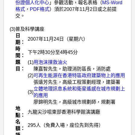
份證個人化中心
」參觀活動，報名表格（
MS-Word
格式
，
PDF格式
）須於2007年11月2日或之前提
交。
(3)
普及科學講座
日
2007年11月24日（星期六）
期：
時
下午2時30分至4時45分
間：
題
(1)
用泡沫撲救油火
目：
陳嘉智先生，助理消防區長，消防處
(2)
可再生能源在香港特區政府建築物上的應用
張遠芳先生，高級工程策劃經理，建築署
立體地理訊息系統和衛星遙感在城市規劃上
(3)
的應用
廖錦明先生，高級城市規劃師，規劃署
地
九龍尖沙咀東部香港科學館演講廳
點：
名
295人（免費入場，座位先到先得）
額：