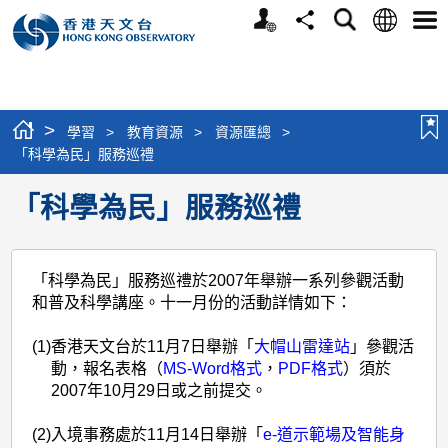
個
語
搜
分
選
人
言
尋
享
單
版
網
站
>
學習
>
教育資源
>
資源匯總
>
「科學為民」服務巡禮
「科學為民」服務巡禮
「科學為民」服務巡禮於2007年舉辦一系列參觀活動
和普及科學講座。十一月份的活動詳情如下：
(1)
香港天文台於11月7日舉辦「
大帽山雷達站
」參觀活
動，報名表格（
MS-Word格式
，
PDF格式
）須於
2007年10月29日或之前提交。
(2)
入境事務處於11月14日舉辦「
e-道示範場及智能身