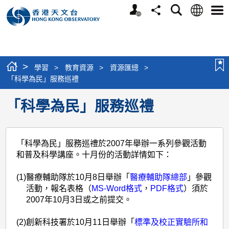
個
語
搜
分
選
人
言
尋
享
單
版
網
站
>
學習
>
教育資源
>
資源匯總
>
「科學為民」服務巡禮
「科學為民」服務巡禮
「科學為民」服務巡禮於2007年舉辦一系列參觀活動
和普及科學講座。十月份的活動詳情如下：
(1)
醫療輔助隊於10月8日舉辦「
醫療輔助隊總部
」參觀
活動，報名表格（
MS-Word格式
，
PDF格式
）須於
2007年10月3日或之前提交。
(2)
創新科技署於10月11日舉辦「
標準及校正實驗所和