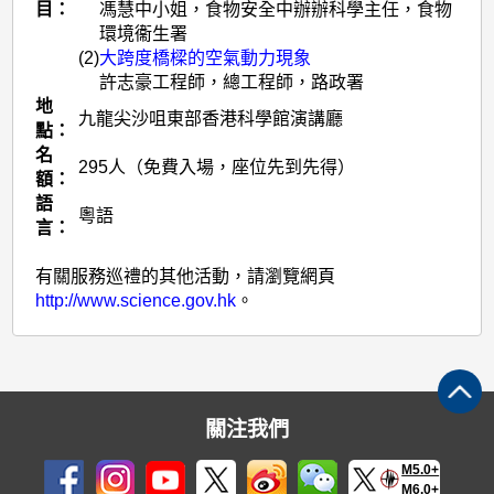
目：
馮慧中小姐，食物安全中辦辦科學主任，食物
環境衞生署
(2)
大跨度橋樑的空氣動力現象
許志豪工程師，總工程師，路政署
地
九龍尖沙咀東部香港科學館演講廳
點：
名
295人（免費入場，座位先到先得）
額：
語
粵語
言：
有關服務巡禮的其他活動，請瀏覽網頁
http://www.science.gov.hk
。
關注我們
M5.0+
M6.0+