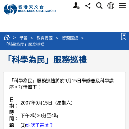
個
語
搜
分
選
人
言
尋
享
單
版
網
站
>
學習
>
教育資源
>
資源匯總
>
「科學為民」服務巡禮
「科學為民」服務巡禮
「科學為民」服務巡禮將於9月15日舉辦普及科學講
座。詳情如下：
日
2007年9月15日（星期六）
期：
時
下午2時30分至4時
間：
題
(1)
你吃了甚麼？