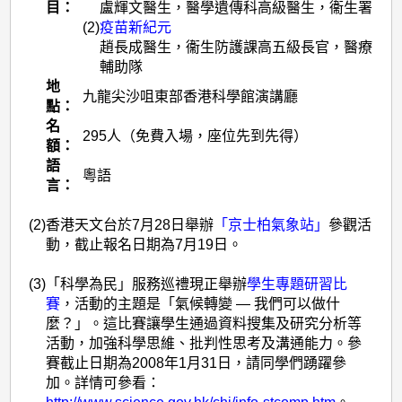
目：
盧輝文醫生，醫學遺傳科高級醫生，衞生署
(2)
疫苗新紀元
趙長成醫生，衞生防護課高五級長官，醫療
輔助隊
地
九龍尖沙咀東部香港科學館演講廳
點：
名
295人（免費入場，座位先到先得）
額：
語
粵語
言：
(2)
香港天文台於7月28日舉辦
「京士柏氣象站」
參觀活
動，截止報名日期為7月19日。
(3)
「科學為民」服務巡禮現正舉辦
學生專題研習比
賽
，活動的主題是「氣候轉變 — 我們可以做什
麼？」。這比賽讓學生通過資料搜集及研究分析等
活動，加強科學思維、批判性思考及溝通能力。參
賽截止日期為2008年1月31日，請同學們踴躍參
加。詳情可參看：