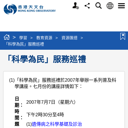
個
語
搜
分
選
人
言
尋
享
單
版
網
站
>
學習
>
教育資源
>
資源匯總
>
「科學為民」服務巡禮
「科學為民」服務巡禮
(1)
「科學為民」服務巡禮於2007年舉辦一系列普及科
學講座。七月份的講座詳情如下：
日
2007年7月7日（星期六）
期：
時
下午2時30分至4時
間：
題
(1)
遺傳病之科學基礎及診治