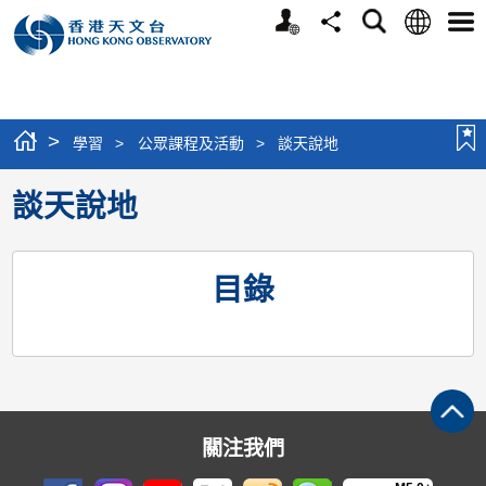
個
語
搜
分
選
人
言
尋
享
單
版
網
站
>
學習
>
公眾課程及活動
>
談天說地
談天說地
目錄
關注我們