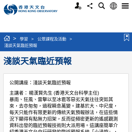
個
語
搜
分
選
人
言
尋
享
單
版
網
站
>
學習
>
公眾課程及活動
>
淺談天氣臨近預報
淺談天氣臨近預報
公開講座：淺談天氣臨近預報
主講者：
楊漢賢先生 (香港天文台科學主任)
暴雨、狂風、雷擊以至冰雹等惡劣天氣往往突如其
來，去亦匆匆，過程瞬息萬變。建基於大、中尺度，
每天只能作有限更新的傳統天氣預報辦法，在這些情
況下顯得有點無力招架，反而從頻密更新的遙感觀測
資料出發的臨近預報技術則大派用場。這講座簡單介
紹香港天文台自行研發的臨近預報系統「小渦旋」，