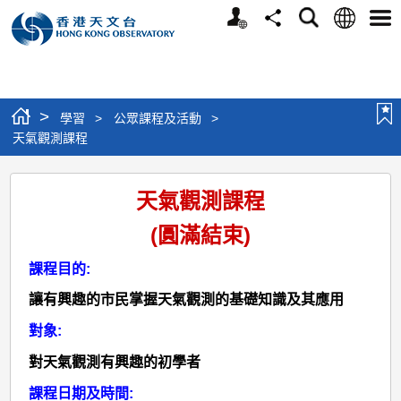
個
語
搜
分
選
人
言
尋
享
單
版
網
站
>
學習
>
公眾課程及活動
>
天氣觀測課程
天
天氣觀測課程
氣
(圓滿結束)
觀
測
課程目的:
課
讓有興趣的市民掌握天氣觀測的基礎知識及其應用
程
對象:
對天氣觀測有興趣的初學者
課程日期及時間: