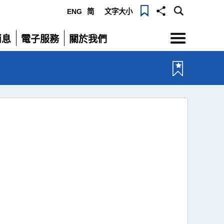
ENG
简
文字大小
選
消息
電子服務
關於我們
單
展
展
開
開