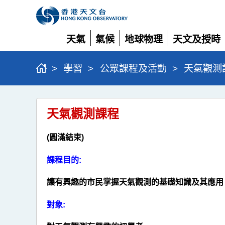
天氣
氣候
地球物理
天文及授時
展
展
展
展
開
開
開
開
>
學習
>
公眾課程及活動
>
天氣觀測
天
天氣觀測課程
氣
觀
(圓滿結束)
測
課程目的:
課
程
讓有興趣的市民掌握天氣觀測的基礎知識及其應用
對象: