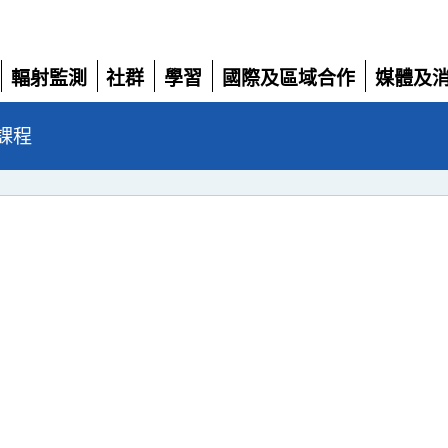
輻射監測
社群
學習
國際及區域合作
媒體及
展
展
展
展
展
開
開
開
開
開
課程