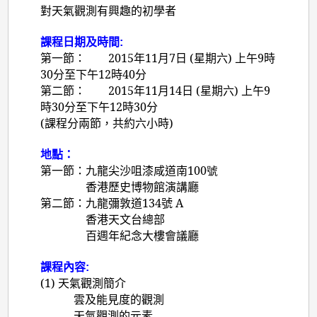
對天氣觀測有興趣的初學者
課程日期及時間:
第一節：
2015
年
11
月
7
日
(
星期六
)
上午
9
時
30
分至下午
12
時
40
分
第二節：
2015
年
11
月
14
日
(
星期六
)
上午
9
時
30
分至下午
12
時
30
分
(
課程分兩節，共約六小時
)
地點：
第一節：
九龍尖沙咀漆咸道南
100
號
香港歷史博物館演講廳
第二節：九龍彌敦道
134
號
A
香港天文台總部
百週年紀念大樓會議廳
課程內容:
(1)
天氣觀測簡介
雲及能見度的觀測
天氣觀測的元素