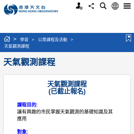
個
語
搜
分
選
人
言
尋
享
單
版
網
站
>
學習
>
公眾課程及活動
>
天氣觀測課程
天氣觀測課程
天氣觀測課程
(已截止報名)
課程目的:
讓有興趣的市民掌握天氣觀測的基礎知識及其
應用
對象: