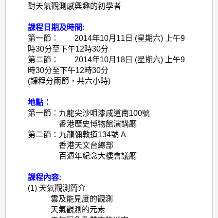
對天氣觀測感興趣的初學者
課程日期及時間:
第一節：
2014
年
10
月
11
日
(
星期六
)
上午
9
時
30
分至下午
12
時
30
分
第二節：
2014
年
10
月
18
日
(
星期六
)
上午
9
時
30
分至下午
12
時
30
分
(
課程分兩節，共六小時
)
地點：
第一節：
九龍尖沙咀漆咸道南
100
號
香港歷史博物館演講廳
第二節：九龍彌敦道
134
號
A
香港天文台總部
百週年紀念大樓會議廳
課程內容:
(1)
天氣觀測簡介
雲及能見度的觀測
天氣觀測的元素