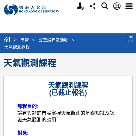
個
語
搜
分
選
人
言
尋
享
單
版
網
站
>
學習
>
公眾課程及活動
>
天氣觀測課程
天氣觀測課程
天氣觀測課程
(已截止報名)
課程目的:
讓有興趣的市民掌握天氣觀測的基礎知識及認
識天氣觀測的應用
對象: