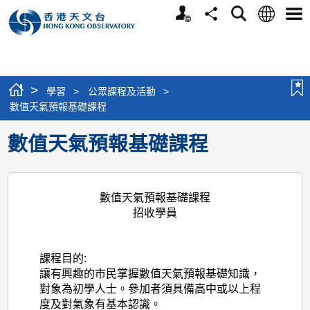
個
語
搜
分
選
人
言
尋
享
單
版
網
站
>
學習
>
公眾課程及活動
>
數值天氣預報基礎課程
數值天氣預報基礎課程
數值天氣預報基礎課程
招收學員
課程目的:
讓有興趣的市民掌握數值天氣預報基礎知識，
對象為初學人士。參加者須具備高中或以上程
度及對氣象有基本認識。