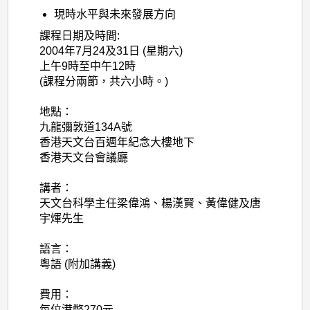
現時水平與未來發展方向
課程日期及時間:
2004年7月24及31日 (星期六)
上午9時至中午12時
(課程分兩節，共六小時。)
地點：
九龍彌敦道134A號
香港天文台百週年紀念大樓地下
香港天文台會議廳
講者：
天文台科學主任梁偉鴻、楊漢賢、黃偉健及唐
宇煇先生
語言：
粵語 (附加講義)
費用：
每位港幣270元