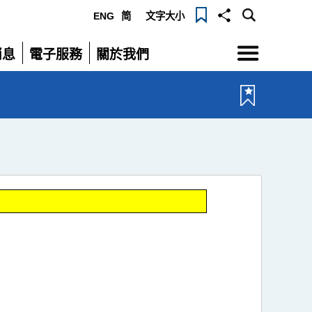
ENG
简
文字大小
選
消息
電子服務
關於我們
單
展
展
開
開