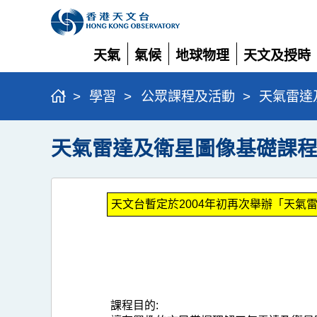
天氣
氣候
地球物理
天文及授時
展
展
展
展
開
開
開
開
>
學習
>
公眾課程及活動
>
天氣雷達
天氣雷達及衛星圖像基礎課
天文台暫定於2004年初再次舉辦「天
課程目的: