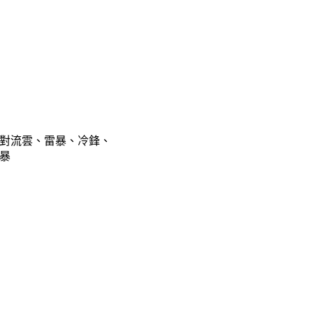
對流雲、雷暴、冷鋒、
暴