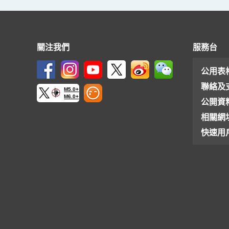
關注我們
服務台
公用表
聯絡及
M5.0+
M6.0+
公開資
相關網
快速用