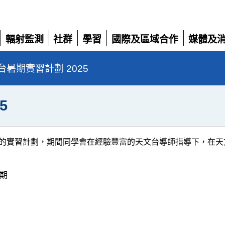
輻射監測
社群
學習
國際及區域合作
媒體及
展
展
展
展
展
開
開
開
開
開
暑期實習計劃 2025
5
的實習計劃，期間同學會在經驗豐富的天文台導師指導下，在天
期