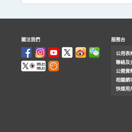
關注我們
服務台
公用表
聯絡及
M5.0+
M6.0+
公開資
相關網
快速用