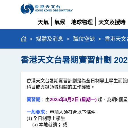
天氣
氣候
地球物理
天文及授時
展
展
展
展
開
開
開
開
>
媒體及消息
>
職位空缺
>
香港天文台
香港天文台暑期實習計劃 202
香港天文台暑期實習計劃是為全日制專上學生而設
科目或興趣領域相關的工作經驗。
實習期 :
由
2025年6月2日 (星期一)
起，為期8個星
一般要求 :
申請人須符合以下條件:
(1) 全日制專上學生
(a) 本地就讀； 或