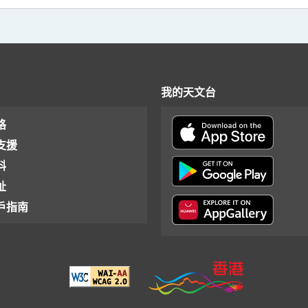
我的天文台
格
支援
料
址
戶指南