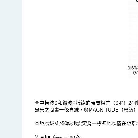
圖中橫波S和縱波P抵達的時間相差（S-P）24
毫米之間畫一條直線，與MAGNITUDE（震級
本地震級Ml將0級地震定為一標準地震儀在距離
Ml = log A
– log A