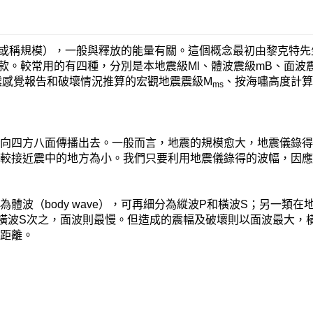
模），一般與釋放的能量有關。這個概念最初由黎克特先生（Charl
款。較常用的有四種，分別是本地震級Ml、體波震級mB、面波震
震感覺報告和破壞情況推算的宏觀地震震級M
、按海嘯高度計算
ms
式向四方八面傳播出去。一般而言，地震的規模愈大，地震儀錄
幅較接近震中的地方為小。我們只要利用地震儀錄得的波幅，因
（body wave），可再細分為縱波P和橫波S；另一類在地殼表
橫波S次之，面波則最慢。但造成的震幅及破壞則以面波最大，
的距離。