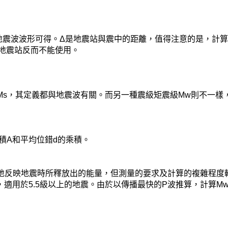
波波形可得。Δ是地震站與震中的距離，值得注意的是，計算時只可採用
太近的地震站反而不能使用。
級Ms，其定義都與地震波有關。而另一種震級矩震級Mw則不一樣
積A和平均位錯d的乘積。
地反映地震時所釋放出的能量，但測量的要求及計算的複雜程度
，適用於5.5級以上的地震。由於以傳播最快的P波推算，計算M