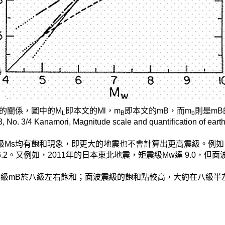
級的關係，圖中的M
即本文的Ml，m
即本文的mB，而m
則是m
L
B
b
 3/4 Kanamori, Magnitude scale and quantification of earthq
級Ms均有飽和現象，即更大的地震也不會計算出更高震級。例如，
6.2。又例如，2011年的日本東北地震，矩震級Mw達 9.0，但面波
震級mB於八級左右飽和；面波震級的飽和點較高，大約在八級半