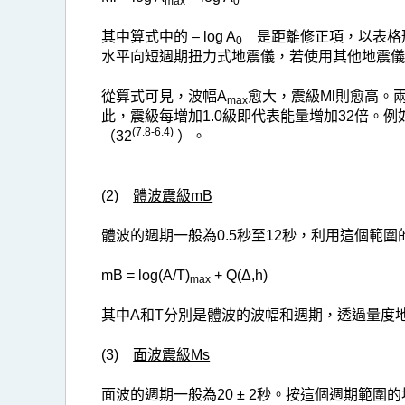
max
0
其中算式中的 – log A
是距離修正項，以表格形式刊載於
0
水平向短週期扭力式地震儀，若使用其他地震儀
從算式可見，波幅A
愈大，震級Ml則愈高。
max
此，震級每增加1.0級即代表能量增加32倍。例如
(7.8-6.4)
（32
）。
(2)
體波震級mB
體波的週期一般為0.5秒至12秒，利用這個範
mB = log(A/T)
+ Q(Δ,h)
max
其中A和T分別是體波的波幅和週期，透過量度地
(3)
面波震級Ms
面波的週期一般為20 ± 2秒。按這個週期範