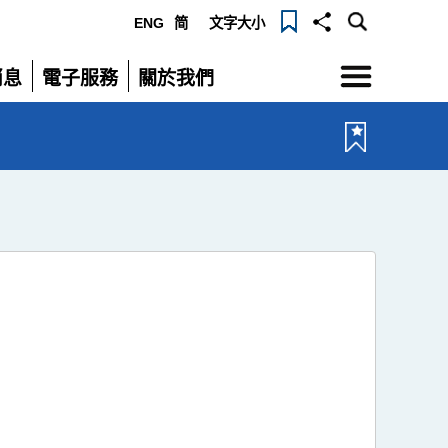
ENG
简
文字大小
選
消息
電子服務
關於我們
單
展
展
開
開