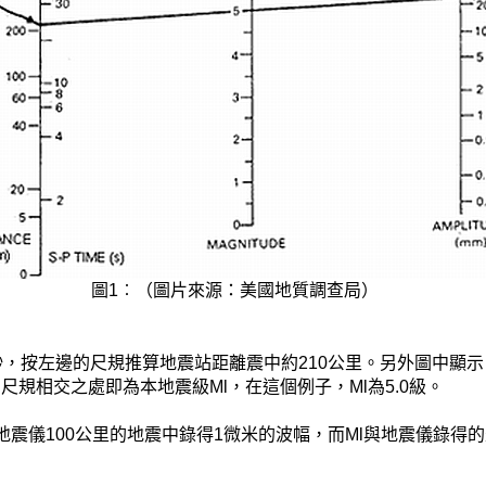
圖1︰（圖片來源：美國地質調查局）
秒，按左邊的尺規推算地震站距離震中約210公里。另外圖中顯示，
）尺規相交之處即為本地震級Ml，在這個例子，Ml為5.0級。
地震儀100公里的地震中錄得1微米的波幅，而Ml與地震儀錄得