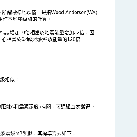
所謂標準地震儀，是指Wood-Anderson(WA)
作本地震級Ml的計算。
A
增加10倍相當於地震能量增加32倍，因
max
亦相當於6.4級地震釋放能量的128倍
震級相似：
的距離Δ和震源深度h有關，可通過查表獲得。
體波震級mB類似，其標準算式如下：