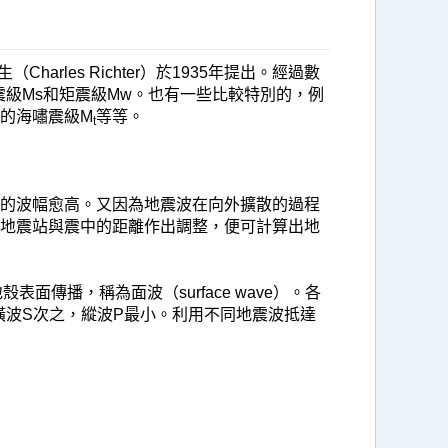
es Richter）於1935年提出。經過數
級Ms和矩震級Mw。也有一些比較特別的，例
的海嘯震級M
等等。
t
得的波幅愈高。又因為地震波在向外擴散的過程
應地震站與震中的距離作出調整，便可計算出地
面傳播，稱為面波（surface wave）。各
橫波S次之，縱波P最小。利用不同地震波抵達