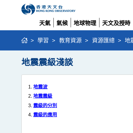
天氣
氣候
地球物理
天文及授時
展
展
展
展
開
開
開
開
>
學習
>
教育資源
>
資源匯總
>
地
地震震級淺談
地震波
地震震級
震級的分別
震級的應用