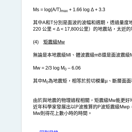
Ms = log(A/T)
+ 1.66 log Δ + 3.3
max
其中A和T分別是面波的波幅和週期，透過量度地震
220 公里 < Δ < 17,800公里）的地震站，
(4)
矩震級Mw
無論是本地震級Ml、體波震級mB還是面波震
Mw = 2/3 log M
– 6.06
0
其中M
為地震矩，相等於剪切模量µ、斷層面面
0
由於與地震的物理過程相關，矩震級Mw能更好
近年科學家發展出以P波推算的P波矩震級Mwp
Mw則得花上數小時的時間。