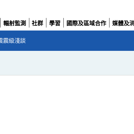
輻射監測
社群
學習
國際及區域合作
媒體及
展
展
展
展
展
開
開
開
開
開
震震級淺談