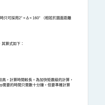
2° < Δ < 160° （相若於圓面距離
，其算式如下：
較高，計算時間較長。為加快矩震級的計算，
wp需要的時間只需數十分鐘，但要準確計算