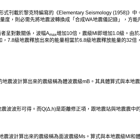
黎克特編寫的《Elementary Seismology (1958)》中。
量度，則必需先將地震波轉換成「合成WA地震儀記錄」，方能用
兩者呈對數關係，波幅A
增加10倍，震級Ml即增加1.0級。由於
max
，7.8級地震釋放出來的能量相當於6.8級地震釋放能量的32倍，
圍的地震波計算出來的震級稱為體波震級mB。其具體算式與本地
震波波形可得。而Q(Δ,h)是距離修正項，跟地震站與地震震中
圍的地震波計算出來的震級稱為面波震級Ms。算式與本地震級Ml和