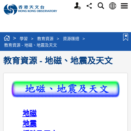
個
語
搜
分
選
人
言
尋
享
單
版
網
站
>
學習
>
教育資源
>
資源匯總
>
教育資源 - 地磁、地震及天文
教育資源 - 地磁、地震及天文
地磁
地震