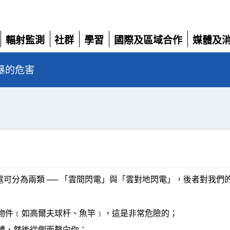
輻射監測
社群
學習
國際及區域合作
媒體及
展
展
展
展
展
開
開
開
開
開
暴的危害
可分為兩類 ── 「雲間閃電」與「雲對地閃電」，後者對我們
物件﹝如高爾夫球杆、魚竿﹞，這是非常危險的；
體，然後從側面擊向你；