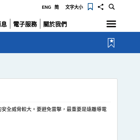
ENG
简
文字大小
選
消息
電子服務
關於我們
單
展
展
開
開
的安全威脅較大。要避免雷擊，最重要是遠離導電