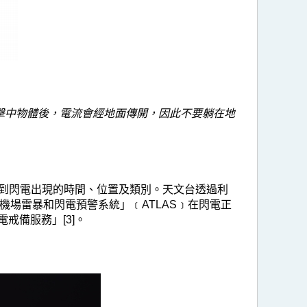
擊中物體後，電流會經地面傳開，因此不要躺在地
探測到閃電出現的時間、位置及類別。天文台透過利
機場雷暴和閃電預警系統」﹝ATLAS﹞在閃電正
戒備服務」[3]。