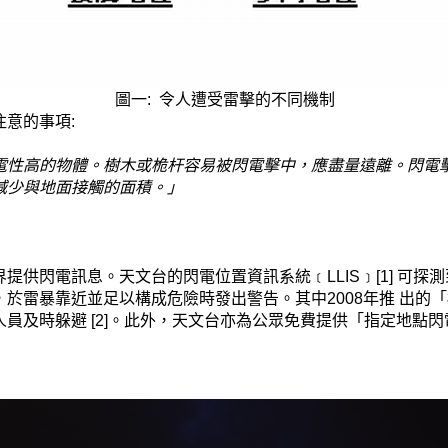
圖一: 令人遭受雷擊的不同機制
意的事項:
電性高的物體。樹木或桅杆容易被閃電擊中，應盡量遠離。閃電
減少與地面接觸的面積。」
提供閃電訊息。天文台的閃電位置資訊系統﹝LLIS﹞[1] 可
於雷暴靠近並足以構成危險時發出警告。其中2008年推 出的「
及時躲避 [2]。此外，天文台亦為公眾免費提供「指定地點閃電