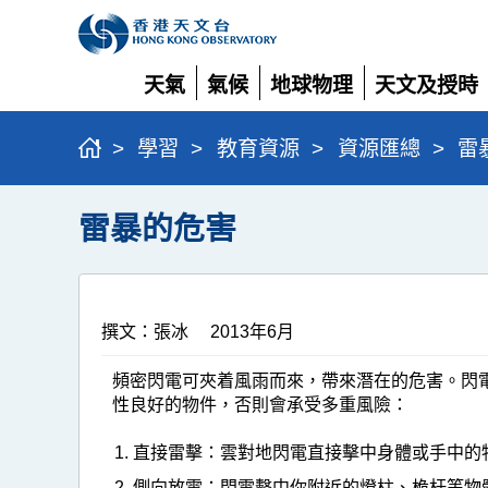
天氣
氣候
地球物理
天文及授時
展
展
展
展
開
開
開
開
>
學習
>
教育資源
>
資源匯總
>
雷
雷暴的危害
撰文：張冰 2013年6月
頻密閃電可夾着風雨而來，帶來潛在的危害。閃電
性良好的物件，否則會承受多重風險：
直接雷擊：雲對地閃電直接擊中身體或手中的
側向放電：閃電擊中你附近的燈柱、桅杆等物