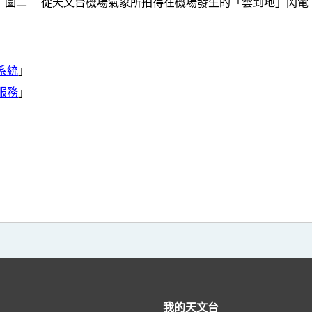
圖二 從天文台機場氣象所拍得在機場發生的「雲到地」閃電
系統
」
服務
」
我的天文台