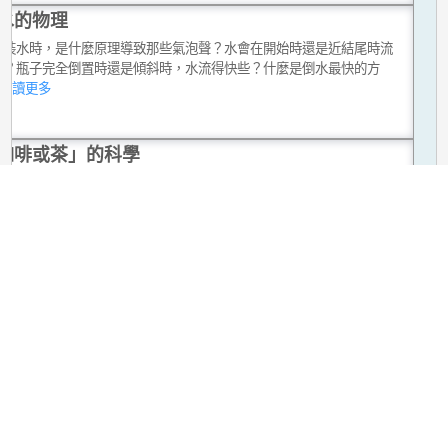
水的物理
瓶裝水時，是什麼原理導致那些氣泡聲？水會在開始時還是近結尾時流
些？瓶子完全倒置時還是傾斜時，水流得快些？什麼是倒水最快的方
..閱讀更多
咖啡或茶」的科學
麼一滴咖啡會在桌上留下棕色的環？為什麼茶包在熱水中會脹大？什麼
核位置？
...閱讀更多
蓋可否用來預測天氣？
與痛症的關係已經過許多研究，尤其是風濕病患者，有些研究顯示高濕
低氣壓與痛症和關節梗硬有關係。但是，至今仍未能客觀地完全將兩者
關係。
...閱讀更多
過鴨背