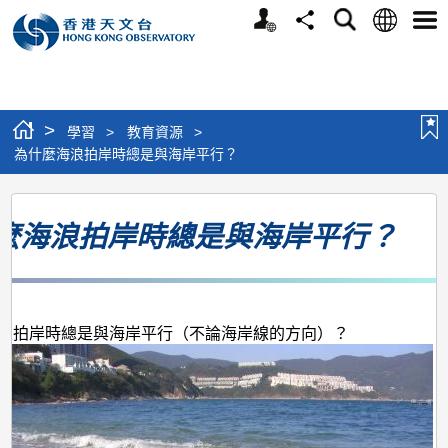
個
語
搜
分
選
人
言
尋
享
單
版
網
站
>
學習
>
教育資源
>
為什麼海浪拍岸時總是與海岸平行？
為
麼海浪拍岸時總是與海岸平行？
什
麼
海
浪
浪拍岸時總是與海岸平行（不論海岸線的方向）？
拍
岸
時