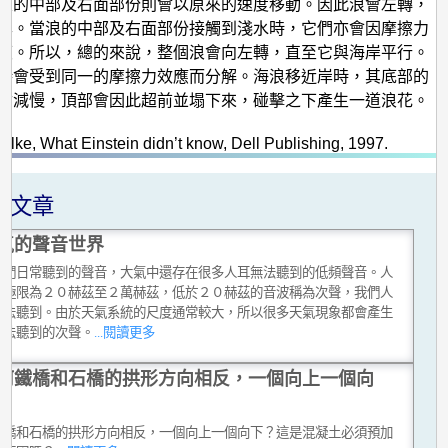
浪的中部及右面部份則會以原來的速度移動。因此浪會左轉，
岸。當浪的中部及右面部份接觸到淺水時，它們亦會因摩擦力
度。所以，總的來說，整個浪會向左轉，直至它與海岸平行。
時會受到同一的摩擦力效應而分解。海浪移近岸時，其底部的
會減慢，頂部會因此超前並塌下來，碰擊之下產生一道浪花。
：
Wolke, What Einstein didn’t know, Dell Publishing, 1997.
關文章
氣的聲音世界
我們日常聽到的聲音，大氣中還存在很多人耳無法聽到的低頻聲音。人
覺極限為２０赫茲至２萬赫茲，低於２０赫茲的音波稱為次聲，我們人
無法聽到。由於天氣系統的尺度通常較大，所以很多天氣現象都會產生
無法聽到的次聲。
...閱讀更多
何鐵橋和石橋的拱形方向相反，一個向上一個向
鐵橋和石橋的拱形方向相反，一個向上一個向下？這是混凝土必須預加