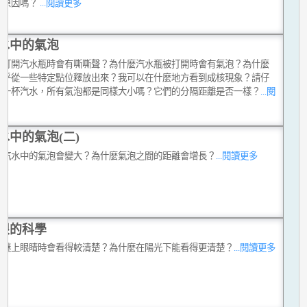
的原因嗎？
...閱讀更多
水中的氣泡
麼打開汽水瓶時會有嘶嘶聲？為什麼汽水瓶被打開時會有氣泡？為什麼
似乎從一些特定點位釋放出來？我可以在什麼地方看到成核現象？請仔
察一杯汽水，所有氣泡都是同樣大小嗎？它們的分隔距離是否一樣？
...閱
多
水中的氣泡(二)
麼汽水中的氣泡會變大？為什麼氣泡之間的距離會增長？
...閱讀更多
眼的科學
麼瞇上眼睛時會看得較清楚？為什麼在陽光下能看得更清楚？
...閱讀更多