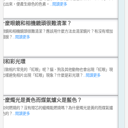
綠光出來，便產生綠色的色素。
...閱讀更多
什麼眼鏡和相機鏡頭很難清潔？
麼眼鏡和相機鏡頭很難清潔？應該用什麼方法去清潔鏡片？有沒有增加
的鍍膜？
...閱讀更多
眼和彩光環
麼引致相片常見的「紅眼」呢？貓、狗及其他動物也會出現「紅眼」現
？怎樣避免相片出現「紅眼」現象？什麼是彩光環？
...閱讀更多
什麼燭光是黃色而煤氣爐火是藍色？
是如何燃燒的？沒有燈芯的蠟燭能燃燒嗎？為什麼燭光是黃的而煤氣爐
藍色的？
...閱讀更多