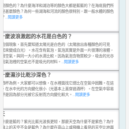
甚麼顏色的？為什麼海洋和湖泊等的顏色大都是藍藍的？在海底我們所
又是甚麼顏色？為何一些湖海和河流的顏色很特別，跟一般水體的顏色
樣？
...閱讀更多
什麼波浪激起的水花是白色的？
釋這個現象，首先要知道太陽光是白色的（太陽放出各種顏色的可見
加起來變成白光）。水花含有氣泡，氣泡其實是外面一片很薄的液體，
包著空氣。與同一大小的水滴比較，因為氣泡含物質較少，吸去的光亦
。而氣泡裡的空氣也不是吸光的材料。
...閱讀更多
什麼濕沙比乾沙深色？
個酒杯為例。大家都可以想像，在水裡面找它總比在空氣中困難。在這
中，在水中光的方向變化很小（光基本上直穿過酒杯）。在空氣中容易
酒杯是因為部分光被它反射而方向變化較大。
...閱讀更多
天
為什麼是藍的？紫光比藍光波長更短，那麼天空為什麼不是紫色？為什
平線上的天空不全是藍色？為什麼在高山上或飛機上看見的天空比地面