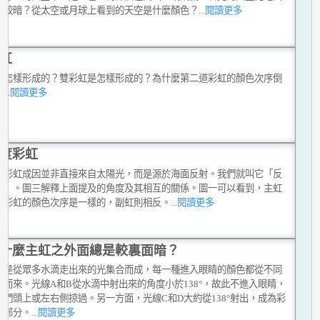
的較暗？從太空或月球上看到的天空是什麼顏色？
...閱讀更多
虹
是怎樣形成的？雙彩虹是怎樣形成的？為什麼第二道彩虹的顏色次序倒
？
...閱讀更多
度彩虹
度彩虹成因並非直接來自太陽光，而是源於海面反射。我們就叫它「反
虹」。圖三解釋上面提及的角度及其相互的關係。圖一可以看到，主虹
射彩虹的顏色次序是一樣的，副虹則相反。
...閱讀更多
什麼主虹之外面總是較裏面暗？
卻是從眾多水滴走出來的光集合而成，每一種進入眼睛的顏色都從不同
滴而來。光線A和B從水滴中射出來的角度小於138°，故此不進入眼睛，
我們頭上或左右側掠過。另一方面，光線C和D大約從138°射出，成為彩
一部分。
...閱讀更多