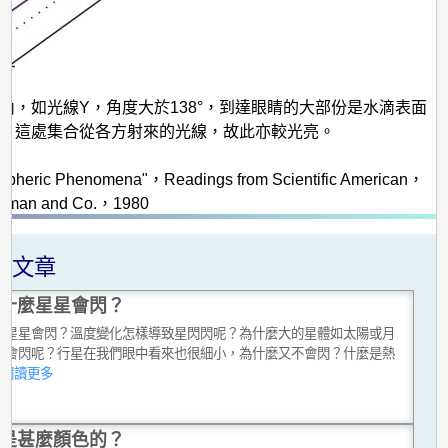
內，如光線Y，角度大於138°，到達眼睛的大部份是水滴表面
。這處集合從各方射來的光線，故此亦較光亮。
：
ospheric Phenomena"，Readings from Scientific American，
eeman and Co.，1980
關文章
什麼星星會閃？
麼星星會閃？溫度變化怎樣導致星閃閃呢？為什麼大的星體如太陽或月
不會閃呢？行星在我們眼中看來也很細小，為什麼又不會閃？什麼是熱
...閱讀更多
是甚麼顏色的？