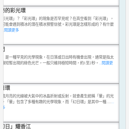
秘的彩光環
「彩光環」？「彩光環」的現象是否罕見呢？在高空看到「彩光環」，
機可能會遇到積冰的潛在積冰預警信號。彩光環是怎樣形成的？有什麼
？
...閱讀更多
閃
閃」是一種罕見的光學現象，在日落或日出時有機會出現，通常是指太
上緣短暫出現的綠色光芒，一般只維持極短時間，約1至2秒。
...閱讀更
日環
陽或月亮的光線被大氣中的冰晶折射或反射，就會產生統稱「暈」的光
象。「暈」包含了多種有趣的光學現象，而「幻日環」是其中一種......
...
更多
幻日」耀香江