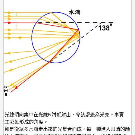
總
是
較
裏
面
暗？
明光線傾向集中在光線N附近射出，令該處最為光亮。事實
8°是主彩虹形成的角度。
虹卻是從眾多水滴走出來的光集合而成，每一種進入眼睛的顏