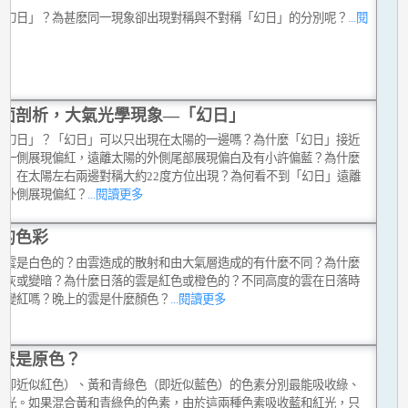
「幻日」？為甚麽同一現象卻出現對稱與不對稱「幻日」的分別呢？
...閱
多
面剖析，大氣光學現象—「幻日」
「幻日」？「幻日」可以只出現在太陽的一邊嗎？為什麼「幻日」接近
的一側展現偏紅，遠離太陽的外側尾部展現偏白及有小許偏藍？為什麼
日」在太陽左右兩邊對稱大約22度方位出現？為何看不到「幻日」遠離
的外側展現偏紅？
...閱讀更多
的色彩
麼雲是白色的？由雲造成的散射和由大氣層造成的有什麼不同？為什麼
變灰或變暗？為什麼日落的雲是紅色或橙色的？不同高度的雲在日落時
時變紅嗎？晚上的雲是什麼顏色？
...閱讀更多
麼是原色？
（即近似紅色）、黃和青綠色（即近似藍色）的色素分別最能吸收綠、
紅光。如果混合黃和青綠色的色素，由於這兩種色素吸收藍和紅光，只