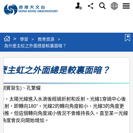
個
語
搜
分
選
人
言
尋
享
單
版
網
站
>
學習
>
教育資源
>
為什麼主虹之外面總是較裏面暗？
為
麼主虹之外面總是較裏面暗？
什
麼
主
暑期實習生)、孔繁耀
虹
一，太陽光線進入水滴後經過折射和反射。光線1穿過中心後
之
反射，即轉向180°。光線2的轉向角度較小、光線3的角度更
類推。但這個轉向角度減小情況不會維持長久。直至某一光線
外
)，角度會反向開始增加。
面