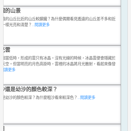
朧的山景
麼遠的山丘比近的山丘較朦朧？為什麼偶爾看見遙遠的山丘差不多和近
丘一樣光亮和清楚？
...閱讀更多
光雲
溫相當低時，形成的雲只有冰晶。沒有光線的時候，冰晶雲便會隱藏於
的天空。但當明亮的月色高掛時，雲裡的冰晶將月光散射，看起來像發
...閱讀更多
沙還是幼沙的顏色較深？
還是幼沙的顏色較深？為什麼粗沙看來較深色？
...閱讀更多
日