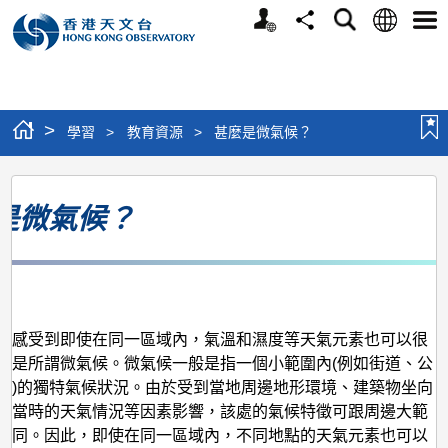
個
語
搜
分
選
人
言
尋
享
單
版
網
站
>
學習
>
教育資源
>
甚麼是微氣候？
甚
是微氣候？
麼
是
微
月
氣
候？
會感受到即使在同一區域內，氣溫和濕度等天氣元素也可以很
就是所謂微氣候。微氣候一般是指一個小範圍內(例如街道、公
等)的獨特氣候狀況。由於受到當地周邊地形環境、建築物坐向
和當時的天氣情況等因素影響，該處的氣候特徵可跟周邊大範
不同。因此，即使在同一區域內，不同地點的天氣元素也可以