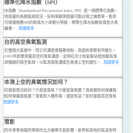
談標準化降水指數（SPI）
水指數（Standardized Precipitation Index, SPI）是一個標準化指數，
於當地雨量的長期氣候狀況，反映某觀測雨量可能出現之機會率。乾旱
程度可根據相應SPI的負值大小來劃分等級，標準化降水指數負值愈大表
旱愈嚴重。
...閱讀更多
文台的高空臭氧監測
存在於整個大氣層中，而它的濃度會隨著地點、高度和季節有所變化。
台自1993年起便測量高空的臭氧濃度，定時在京士柏氣象站發放載有臭
度探測儀器的探空氣球，以監測臭氧濃度在香港上空的變化。
...閱讀更多
時本港上空的臭氧情況如何？
上空的臭氧情況如何？什麼是臭氧？什麼是臭氧層？臭氧層如何保護我
我們如何保護臭氧層？臭氧對人體有害，還是有益？如何量度高空臭氧
？
...閱讀更多
江雪影
到強烈冬季季候風所帶來的北方嚴寒天氣影響，新界和高地的氣溫有時