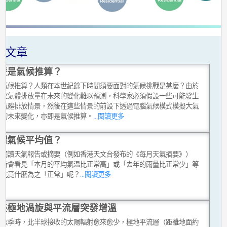
關文章
麼是氣候推算？
是氣候推算？人類在本世紀餘下時間須要面對的氣候挑戰是甚麼？由於
溫室氣體排放量在未來的變化難以預測，科學家必須假設一些可能發生
室氣體排放情景，然後在這些情景的前設下透過電腦氣候模式模擬大氣
洋的未來變化，亦即是氣候推算。
...閱讀更多
謂氣候平均值？
在閱讀天氣報告或摘要（例如香港天文台發布的《每月天氣摘要》）
有時會看見「本月的平均氣温比正常高」或「去年的雨量比正常少」等
，究竟什麽為之「正常」呢？
...閱讀更多
談極地渦旋與平流層突發增溫
入秋季時，北半球接收的太陽輻射愈來愈少，極地平流層（距離地面約