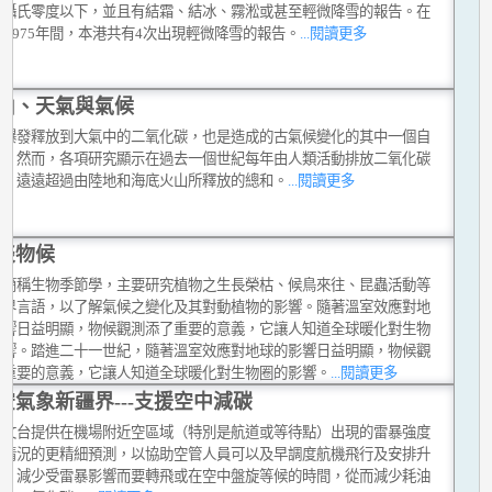
至攝氏零度以下，並且有結霜、結冰、霧淞或甚至輕微降雪的報告。在
7至1975年間，本港共有4次出現輕微降雪的報告。
...閱讀更多
山、天氣與氣候
山爆發釋放到大氣中的二氧化碳，也是造成的古氣候變化的其中一個自
素。然而，各項研究顯示在過去一個世紀每年由人類活動排放二氧化碳
量，遠遠超過由陸地和海底火山所釋放的總和。
...閱讀更多
談物候
學簡稱生物季節學，主要研究植物之生長榮枯、候鳥來往、昆蟲活動等
然界言語，以了解氣候之變化及其對動植物的影響。隨著溫室效應對地
影響日益明顯，物候觀測添了重要的意義，它讓人知道全球暖化對生物
影響。踏進二十一世紀，隨著溫室效應對地球的影響日益明顯，物候觀
了重要的意義，它讓人知道全球暖化對生物圈的影響。
...閱讀更多
空氣象新疆界---支援空中減碳
天文台提供在機場附近空區域（特別是航道或等待點）出現的雷暴強度
動情況的更精細預測，以協助空管人員可以及早調度航機飛行及安排升
線，減少受雷暴影響而要轉飛或在空中盤旋等候的時間，從而減少耗油