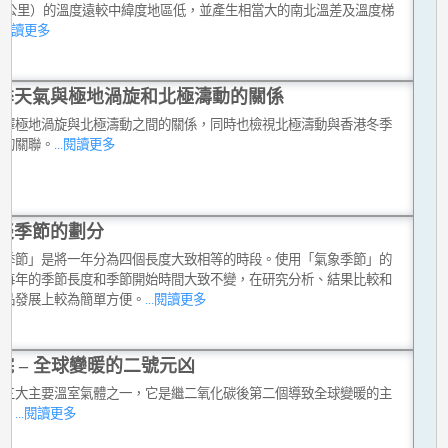
至50公里）的溫度遠較中緯度地區低，並產生相當大的南北溫差及溫度梯
..閱讀更多
季天氣與極地渦旋和北極濤動的關係
解釋極地渦旋與北極濤動之間的關係，同時也檢視北極濤動與香港冬季
間的關聯。
...閱讀更多
談季節的劃分
象季節」是將一年分為四個長度大致相等的時段。使用「氣象季節」的
是每年的季節長度和季節開始時間大致不變，在研究分析、結果比較和
產品發展上較為簡單方便。
...閱讀更多
烷 – 全球變暖的二號元凶
是三大主要溫室氣體之一，它是繼二氧化碳後第二個導致全球變暖的主
素。
...閱讀更多