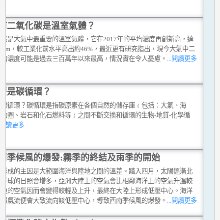
何二氧化碳是溫室氣體？
化碳是大氣中最重要的溫室氣體，它在2017年的平均濃度再創新高，達
.5 ppm，較工業化前水平高出約46%，最近更有研究指出，現今大氣中二
碳的濃度可能是過去三百萬年以來最高，情況實在令人憂慮。
...閱讀更多
麼是碳循環？
是碳循環？碳循環是指碳原素在各個自然的儲存庫﹙包括︰大氣、海
生物圈、岩石和化石燃料等﹚之間不斷交換和循環的生物-地質-化學循
..閱讀更多
南季候風的爆發:霧季的終結及雨季的開始
風形成的主因是大範圍海洋與陸地之間的溫差。踏入四月，太陽逐漸北
北半球的日照會增多，亞洲大陸上的空氣會比相鄰海洋上的空氣升溫較
陸地的空氣因而會變得較輕及上升，最終在大陸上形成低壓中心。海洋
暖濕氣流便會大致流向該低壓中心，導致西南季候風的爆發。
...閱讀更多