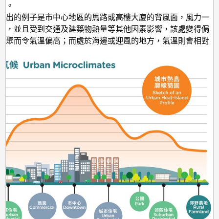
別。
突出的例子是市中心地區的馬路或高樓大廈的背風面，風力一
弱，並且受到交通及建築物熱量等其他因素影響，該處變得侷
積聚而令氣溫偏高；而處於海邊或迎風的地方，氣溫則會相對