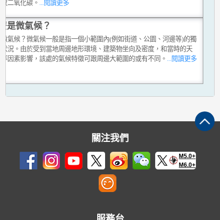
排放二氧化碳。
...閱讀更多
麼是微氣候？
是微氣候？微氣候一般是指一個小範圍內(例如街道、公園、河邊等)的獨
候狀況。由於受到當地周邊地形環境、建築物坐向及密度，和當時的天
況等因素影響，該處的氣候特徵可跟周邊大範圍的或有不同。
...閱讀更多
關注我們
M5.0+
M6.0+
服務台