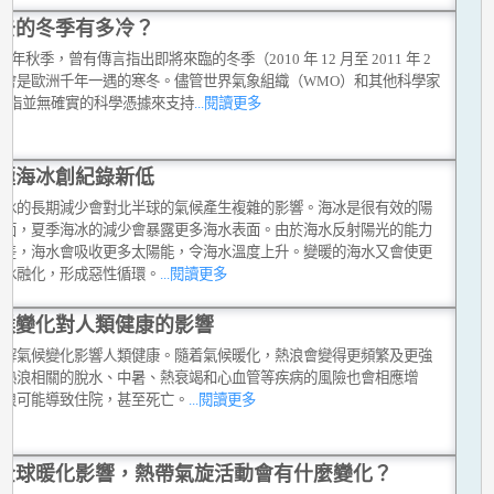
去的冬季有多冷？
010 年秋季，曾有傳言指出即將來臨的冬季（2010 年 12 月至 2011 年 2
將會是歐洲千年一遇的寒冬。儘管世界氣象組織（WMO）和其他科學家
反駁指並無確實的科學憑據來支持
...閱讀更多
極海冰創紀錄新低
海冰的長期減少會對北半球的氣候產生複雜的影響。海冰是很有效的陽
射面，夏季海冰的減少會暴露更多海水表面。由於海水反射陽光的能力
冰差，海水會吸收更多太陽能，令海水溫度上升。變暖的海水又會使更
海冰融化，形成惡性循環。
...閱讀更多
候變化對人類健康的影響
講解氣候變化影響人類健康。隨着氣候暖化，熱浪會變得更頻繁及更強
與熱浪相關的脫水、中暑、熱衰竭和心血管等疾病的風險也會相應增
熱浪可能導致住院，甚至死亡。
...閱讀更多
全球暖化影響，熱帶氣旋活動會有什麼變化？