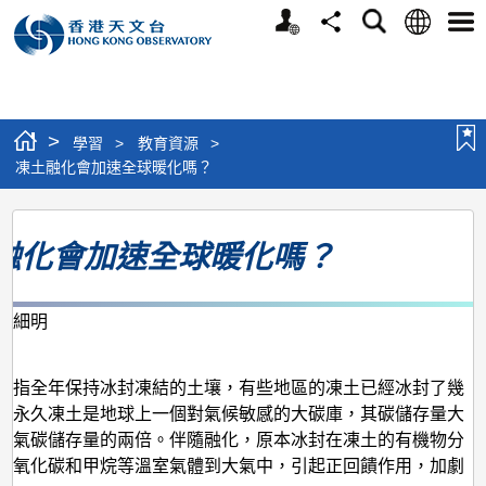
個
語
搜
分
選
人
言
尋
享
單
版
網
站
>
學習
>
教育資源
>
凍土融化會加速全球暖化嗎？
凍
融化會加速全球暖化嗎？
土
融
化
李細明
月
會
加
是指全年保持冰封凍結的土壤，有些地區的凍土已經冰封了幾
極永久凍土是地球上一個對氣候敏感的大碳庫，其碳儲存量大
速
大氣碳儲存量的兩倍。伴隨融化，原本冰封在凍土的有機物分
全
二氧化碳和甲烷等溫室氣體到大氣中，引起正回饋作用，加劇