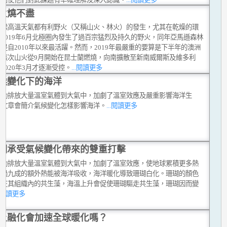
火燒不盡
時候高溫天氣都有利野火（又稱山火、林火）的發生，尤其在乾燥的環
2019年6月北極圈內發生了過百宗猛烈及持久的野火，同年亞馬遜森林
是自2010年以來最活躍。然而，2019年最嚴重的要算是下半年的澳洲
。該次山火從9月開始在昆士蘭燃燒，向南擴散至新南威爾斯及維多利
2020年3月才逐漸受控。
...閱讀更多
候變化下的海洋
活動排放大量溫室氣體到大氣中，加劇了溫室效應及嚴重影響海洋生
這文章會簡介氣候變化怎樣影響海洋。
...閱讀更多
瑚承受氣候變化帶來的雙重打擊
活動排放大量溫室氣體到大氣中，加劇了溫室效應，使地球累積更多熱
超過九成的額外熱能被海洋吸收，海洋暖化導致珊瑚白化。珊瑚的顏色
活在其組織內的共生藻，海溫上升會促使珊瑚驅走共生藻，珊瑚因而變
..閱讀更多
土融化會加速全球暖化嗎？