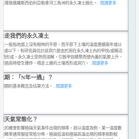
暖化導致俄羅斯西伯利亞勒拿河三角洲的永久凍土融化。
...閱讀更多
偷走我們的永久凍土
凍土一般指地面上沒有樹林的平原，而平原下土壤的溫度連續兩年或以
°C 或以下。有研究員估計該洞穴是由於困在永久凍土內的甲烷(或稱沼
爆發而形成。永久凍土受熱而溶解，引致甲烷積聚而使內裏的氣壓上升，
氣壓過高時發生爆炸，噴走上層的土壤而形成洞穴。
...閱讀更多
現期：「N年一遇」？
重現期的基本概念及估算方法。
...閱讀更多
端天氣常態化？
變化的確會影響極端天氣事件出現的頻率。就以溫度為例，某一溫度數
現的概率通常服從常態分佈，極端低溫和極端高溫出現的頻率相對較