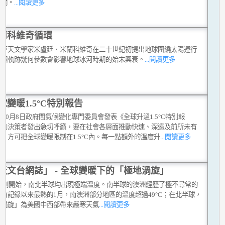
有關。
...閱讀更多
蘭科維奇循環
維亞天文學家米盧廷．米蘭科維奇在二十世紀初提出地球圍繞太陽運行
三個軌跡幾何參數會影響地球冰河時期的始末興衰。
...閱讀更多
球變暖1.5°C特別報告
8年10月8日政府間氣候變化專門委員會發表《全球升溫1.5°C特別報
，向決策者發出急切呼籲，要在社會各層面推動快速、深遠及前所未有
，方可把全球變暖限制在1.5°C內。每一點額外的溫度升
...閱讀更多
天文台網誌」 - 全球變暖下的「極地渦旋」
19年剛開始，南北半球均出現極端溫度。南半球的澳洲經歷了極不尋常的
有記錄以來最熱的1月，南澳洲部分地區的溫度超過49°C；在北半球，
地渦旋」為美國中西部帶來嚴寒天氣
...閱讀更多