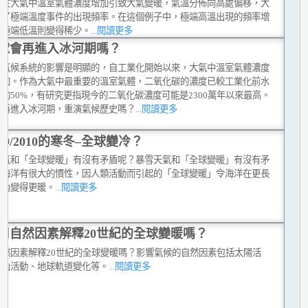
由於大氣中溫室氣體濃度增加引致大氣變暖，氣溫分佈向高處偏移，大
變了極端溫度事件的出現頻率。在這個例子中，極端高溫出現的頻率增
而極端低溫則變得稀少。
...閱讀更多
球會再進入冰河期嗎？
對氣候系統的影響是明顯的，自工業化開始以來，大氣中溫室氣體濃度
增加。作為大氣中最重要的溫室氣體，二氧化碳的濃度已較工業化前水
約50%，有研究更指現今的二氧化碳濃度可能是2300萬年以來最高。
會再進入冰河期，重演氣候歷史嗎？
...閱讀更多
009/2010的寒冬–全球變冷？
天氣和「全球變暖」有沒有矛盾呢？暴雪天氣和「全球變暖」有沒有矛
？海洋有很大的慣性，因人類活動而引起的「全球變暖」令海洋在更長
之內變得更暖。
...閱讀更多
用自然因素解釋20世紀的全球變暖嗎？
自然因素解釋20世紀的全球變暖嗎？影響氣候的自然因素包括太陽活
火山活動、地球軌道變化等。
...閱讀更多