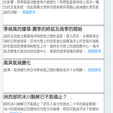
球暖化影響，熱帶氣旋活動會有什麼變化？熱帶氣旋是地球上其中一種
破壞力的天氣系統，因此普羅大眾與決策者都非常關心氣候變化會否影
帶氣旋的活動。
...閱讀更多
南季候風的爆發:霧季的終結及雨季的開始
風形成的主因是大範圍海洋與陸地之間的溫差。踏入四月，太陽逐漸北
北半球的日照會增多，亞洲大陸上的空氣會比相鄰海洋上的空氣升溫較
陸地的空氣因而會變得較輕及上升，最終在大陸上形成低壓中心。海洋
暖濕氣流便會大致流向該低壓中心，導致西南季候風的爆發。
...閱讀更多
候風與氣候變化
研究結果，氣候變化和亞洲季候風之間的關係並非十分明顯。
...閱讀更多
極洲西部的冰川融解已不能遏止？
洲西部的冰川融解已不能遏止？研究人員分析過去二十年的衛星數據，
這些冰川的接地線正迅速地往內陸方向後撤，原因可能與浮冰下較暖的