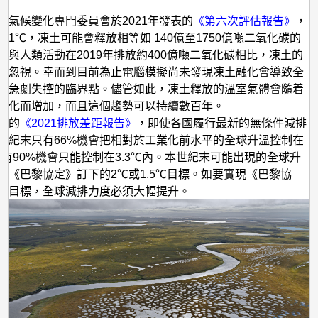
球
。
間氣候變化專門委員會於2021年發表的
《第六次評估報告》
，
暖
溫1℃，凍土可能會釋放相等如 140億至1750億噸二氧化碳的
化
。與人類活動在2019年排放約400億噸二氧化碳相比，凍土的
嗎？
容忽視。幸而到目前為止電腦模擬尚未發現凍土融化會導致全
到急劇失控的臨界點。儘管如此，凍土釋放的溫室氣體會隨着
暖化而增加，而且這個趨勢可以持續數百年。
國的
《2021排放差距報告》
，即使各國履行最新的無條件減排
世紀末只有66%機會把相對於工業化前水平的全球升溫控制在
內，有90%機會只能控制在3.3℃內。本世紀末可能出現的全球升
於《巴黎協定》訂下的2℃或1.5℃目標。如要實現《巴黎協
候目標，全球減排力度必須大幅提升。