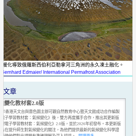
球暖化導致俄羅斯西伯利亞勒拿河三角洲的永久凍土融化。
:
Bernhard Edmaier/ International Permafrost Association
關文章
候變化教材套2.0版
019年香港天文台與嗇色園主辦可觀自然教育中心暨天文館成功合作編製
理電子學習教材套：氣候變化》後，雙方再度攜手合作，推出其更新版
理電子學習教材套：氣候變化》2.0版，並於2026年初發布。本更新版
套旨在提升師生對氣候變化的關注，為他們提供最新的氣候變化科學證
從而使他們對此課題有準確理解及深入認識。
...閱讀更多