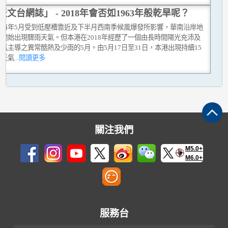
天文台網誌」 - 2018年會否如1963年般乾旱呢？
上每年5月受到低壓槽靠近及下半月西南季候風爆發所影響，華南沿岸地
常開始出現驟雨天氣。但本港在2018年經歷了一個由長時間陽光充沛及
氣主導之異常酷熱及少雨的5月。由5月17日至31日，本港出現持續15
熱天氣
...閱讀更多
關注我們
M5.0+
M6.0+
服務台