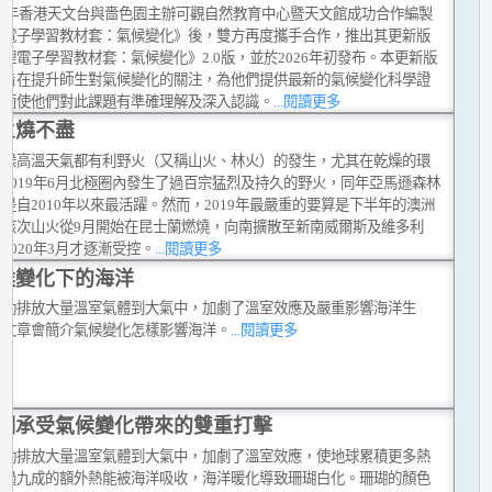
019年香港天文台與嗇色園主辦可觀自然教育中心暨天文館成功合作編製
理電子學習教材套：氣候變化》後，雙方再度攜手合作，推出其更新版
理電子學習教材套：氣候變化》2.0版，並於2026年初發布。本更新版
套旨在提升師生對氣候變化的關注，為他們提供最新的氣候變化科學證
從而使他們對此課題有準確理解及深入認識。
...閱讀更多
火燒不盡
時候高溫天氣都有利野火（又稱山火、林火）的發生，尤其在乾燥的環
2019年6月北極圈內發生了過百宗猛烈及持久的野火，同年亞馬遜森林
是自2010年以來最活躍。然而，2019年最嚴重的要算是下半年的澳洲
。該次山火從9月開始在昆士蘭燃燒，向南擴散至新南威爾斯及維多利
2020年3月才逐漸受控。
...閱讀更多
候變化下的海洋
活動排放大量溫室氣體到大氣中，加劇了溫室效應及嚴重影響海洋生
這文章會簡介氣候變化怎樣影響海洋。
...閱讀更多
瑚承受氣候變化帶來的雙重打擊
活動排放大量溫室氣體到大氣中，加劇了溫室效應，使地球累積更多熱
超過九成的額外熱能被海洋吸收，海洋暖化導致珊瑚白化。珊瑚的顏色