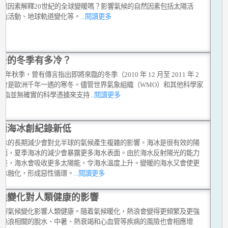
自然因素解釋20世紀的全球變暖嗎？影響氣候的自然因素包括太陽活
火山活動、地球軌道變化等。
...閱讀更多
去的冬季有多冷？
010 年秋季，曾有傳言指出即將來臨的冬季（2010 年 12 月至 2011 年 2
將會是歐洲千年一遇的寒冬。儘管世界氣象組織（WMO）和其他科學家
反駁指並無確實的科學憑據來支持
...閱讀更多
極海冰創紀錄新低
海冰的長期減少會對北半球的氣候產生複雜的影響。海冰是很有效的陽
射面，夏季海冰的減少會暴露更多海水表面。由於海水反射陽光的能力
冰差，海水會吸收更多太陽能，令海水溫度上升。變暖的海水又會使更
海冰融化，形成惡性循環。
...閱讀更多
候變化對人類健康的影響
講解氣候變化影響人類健康。隨着氣候暖化，熱浪會變得更頻繁及更強
與熱浪相關的脫水、中暑、熱衰竭和心血管等疾病的風險也會相應增