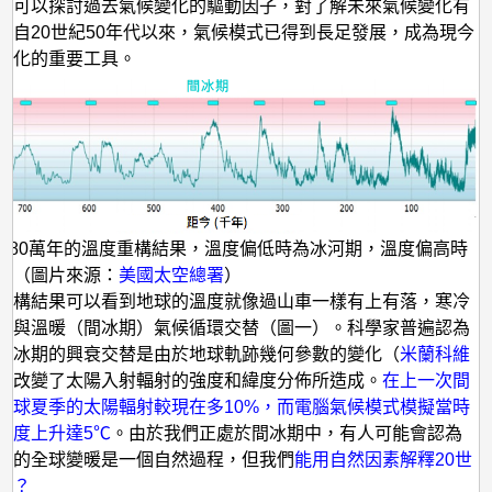
期
們可以探討過去氣候變化的驅動因子，對了解未來氣候變化有
。自20世紀50年代以來，氣候模式已得到長足發展，成為現今
嗎？
變化的重要工具。
去80萬年的溫度重構結果，溫度偏低時為冰河期，溫度偏高時
。（圖片來源：
美國太空總署
）
重構結果可以看到地球的溫度就像過山車一樣有上有落，寒冷
）與溫暖（間冰期）氣候循環交替（圖一）。科學家普遍認為
間冰期的興衰交替是由於地球軌跡幾何參數的變化（
米蘭科維
，改變了太陽入射輻射的強度和緯度分佈所造成。
在上一次間
半球夏季的太陽輻射較現在多10%，而電腦氣候模式模擬當時
溫度上升達5℃
。由於我們正處於間冰期中，有人可能會認為
紀的全球變暖是一個自然過程，但我們
能用自然因素解釋20世
嗎？