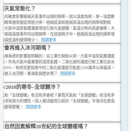
端天氣常態化？
變化的確會影響極端天氣事件出現的頻率。就以溫度為例，某一溫度數
現的概率通常服從常態分佈，極端低溫和極端高溫出現的頻率相對較
由於大氣中溫室氣體濃度增加引致大氣變暖，氣溫分佈向高處偏移，大
變了極端溫度事件的出現頻率。在這個例子中，極端高溫出現的頻率增
而極端低溫則變得稀少。
...閱讀更多
球會再進入冰河期嗎？
對氣候系統的影響是明顯的，自工業化開始以來，大氣中溫室氣體濃度
增加。作為大氣中最重要的溫室氣體，二氧化碳的濃度已較工業化前水
約50%，有研究更指現今的二氧化碳濃度可能是2300萬年以來最高。
會再進入冰河期，重演氣候歷史嗎？
...閱讀更多
009/2010的寒冬–全球變冷？
天氣和「全球變暖」有沒有矛盾呢？暴雪天氣和「全球變暖」有沒有矛
？海洋有很大的慣性，因人類活動而引起的「全球變暖」令海洋在更長
之內變得更暖。
...閱讀更多
用自然因素解釋20世紀的全球變暖嗎？