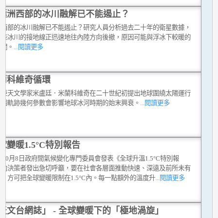
極洲西部的冰川融解已不能遏止？
洲西部的冰川融解已不能遏止？研究人員分析過去二十年的衛星數據，
這些冰川的接地線正迅速地往內陸方向後撤，原因可能與浮冰下較暖的
有關。
...閱讀更多
蘭科維奇循環
維亞天文學家米盧廷．米蘭科維奇在二十世紀初提出地球圍繞太陽運行
三個軌跡幾何參數會影響地球冰河時期的始末興衰。
...閱讀更多
球變暖1.5°C特別報告
8年10月8日政府間氣候變化專門委員會發表《全球升溫1.5°C特別報
，向決策者發出急切呼籲，要在社會各層面推動快速、深遠及前所未有
，方可把全球變暖限制在1.5°C內。每一點額外的溫度升
...閱讀更多
天文台網誌」 - 全球變暖下的「極地渦旋」