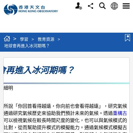
個
語
搜
分
選
人
言
尋
享
單
版
網
站
>
學習
>
教育資源
>
地球會再進入冰河期嗎？
地
會再進入冰河期嗎？
球
會
再
李細明
月
進
入
爾所說「你回首看得越遠，你向前也會看得越遠」，研究氣候
要通過研究氣候歷史來協助我們預計未來的氣候。透過
重構古
冰
們可以檢視氣候在較長時間尺度的變化，也可以與氣候模式的
河
作比對，從而幫助提升模式的模擬能力。通過氣候模式模擬古