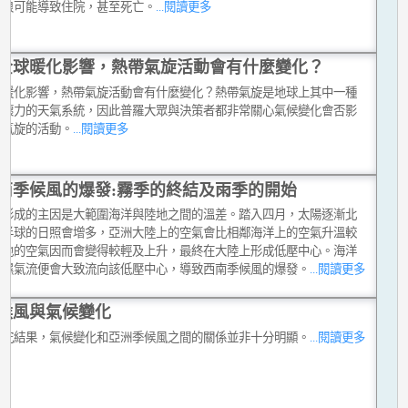
熱浪可能導致住院，甚至死亡。
...閱讀更多
全球暖化影響，熱帶氣旋活動會有什麼變化？
球暖化影響，熱帶氣旋活動會有什麼變化？熱帶氣旋是地球上其中一種
破壞力的天氣系統，因此普羅大眾與決策者都非常關心氣候變化會否影
帶氣旋的活動。
...閱讀更多
南季候風的爆發:霧季的終結及雨季的開始
風形成的主因是大範圍海洋與陸地之間的溫差。踏入四月，太陽逐漸北
北半球的日照會增多，亞洲大陸上的空氣會比相鄰海洋上的空氣升溫較
陸地的空氣因而會變得較輕及上升，最終在大陸上形成低壓中心。海洋
暖濕氣流便會大致流向該低壓中心，導致西南季候風的爆發。
...閱讀更多
候風與氣候變化
研究結果，氣候變化和亞洲季候風之間的關係並非十分明顯。
...閱讀更多