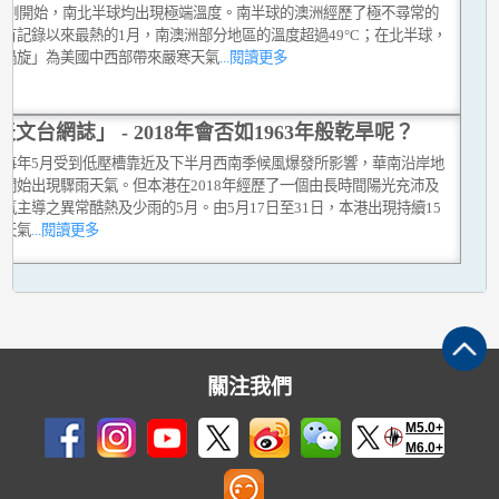
19年剛開始，南北半球均出現極端溫度。南半球的澳洲經歷了極不尋常的
有記錄以來最熱的1月，南澳洲部分地區的溫度超過49°C；在北半球，
地渦旋」為美國中西部帶來嚴寒天氣
...閱讀更多
天文台網誌」 - 2018年會否如1963年般乾旱呢？
上每年5月受到低壓槽靠近及下半月西南季候風爆發所影響，華南沿岸地
常開始出現驟雨天氣。但本港在2018年經歷了一個由長時間陽光充沛及
氣主導之異常酷熱及少雨的5月。由5月17日至31日，本港出現持續15
熱天氣
...閱讀更多
關注我們
M5.0+
M6.0+