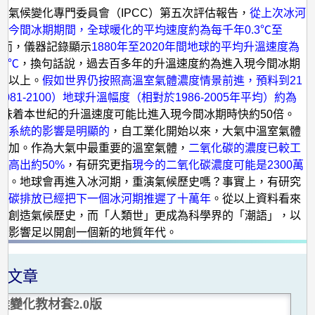
國氣候變化專門委員會（IPCC）第五次評估報告，
從上次冰河
現今間冰期期間，全球暖化的平均速度約為每千年0.3℃至
然而，儀器記錄顯示
1880年至2020年間地球的平均升溫速度為
08℃
，換句話說，過去百多年的升溫速度約為進入現今間冰期
或以上。
假如世界仍按照高溫室氣體濃度情景前進，預料到21
081-2100）地球升溫幅度（相對於1986-2005年平均）約為
意味着本世紀的升溫速度可能比進入現今間冰期時快約50倍。
候系統的影響是明顯的
，自工業化開始以來，大氣中溫室氣體
增加。作為大氣中最重要的溫室氣體，
二氧化碳的濃度已較工
平高出約50%
，有研究更指
現今的二氧化碳濃度可能是2300萬
高
。地球會再進入冰河期，重演氣候歷史嗎？事實上，有研究
的碳排放已經把下一個冰河期推遲了十萬年
。從以上資料看來
在創造氣候歷史，而「人類世」更成為科學界的「潮語」，以
的影響足以開創一個新的地質年代。
關文章
候變化教材套2.0版