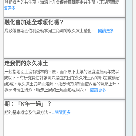
活在其組織內的共生藻，海溫上升會促使珊瑚驅走共生藻，珊瑚因而變
..閱讀更多
土融化會加速全球暖化嗎？
暖化導致俄羅斯西伯利亞勒拿河三角洲的永久凍土融化。
...閱讀更多
偷走我們的永久凍土
凍土一般指地面上沒有樹林的平原，而平原下土壤的溫度連續兩年或以
°C 或以下。有研究員估計該洞穴是由於困在永久凍土內的甲烷(或稱沼
爆發而形成。永久凍土受熱而溶解，引致甲烷積聚而使內裏的氣壓上升，
氣壓過高時發生爆炸，噴走上層的土壤而形成洞穴。
...閱讀更多
現期：「N年一遇」？
重現期的基本概念及估算方法。
...閱讀更多