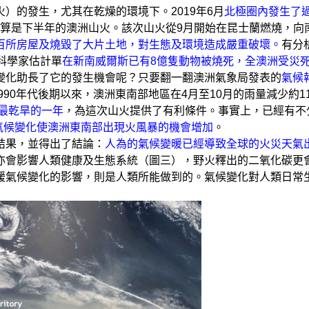
）的發生，尤其在乾燥的環境下。2019年6月
北極圈內發生了
要算是下半年的澳洲山火。該次山火從9月開始在昆士蘭燃燒，向南
百所房屋及燒毀了大片土地，對生態及環境造成嚴重破壞。
有分
科學家估計單
在新南威爾斯已有8億隻動物被燒死，全澳洲受災死
變化助長了它的發生機會呢？只要翻一翻澳洲氣象局發表的
氣候
990年代後期以來，澳洲東南部地區在4月至10月的雨量減少約
和最乾旱的一年
，為這次山火提供了有利條件。事實上，已經有不
氣候變化使澳洲東南部出現火風暴的機會增加
。
結果，並得出了結論：
人為的氣候變暖已經導致全球的火災天氣
亦會影響人類健康及生態系統（圖三），野火釋出的二氧化碳更
緩氣候變化的影響，則是人類所能做到的。氣候變化對人類日常