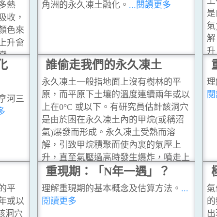
上
多熱
角洲的永久凍土融化。
...閱讀更多
是
吸收，
氣
顏色來
解
上升會
升
變
化
誰偷走我們的永久凍土
層
永久凍土一般指地面上沒有樹林的平
理
原，而平原下土壤的溫度連續兩年或以
閱
拿河三
上在0°C 或以下。有研究員估計該洞穴
多
是由於困在永久凍土內的甲烷(或稱沼
氣)爆發而形成。永久凍土受熱而溶
解，引致甲烷積聚而使內裏的氣壓上
升，直至氣壓過高時發生爆炸，噴走上
層的土壤而形成洞穴。
重現期：「N年一遇」？
...閱讀更多
的平
理解重現期的基本概念及估算方法。
...
氣
年或以
閱讀更多
的
該洞穴
出