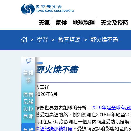
天氣
氣候
地球物理
天文及授時
展
展
展
展
開
開
開
開
>
學習
>
教育資源
>
野火燒不盡
野
野火燒不盡
火
氣候
燒
學
不
岑富祥
厄爾
2020年6月
盡
尼諾
按照世界氣象組織的分析，
2019年是全球有
與拉
曾受過高溫煎熬，例如澳洲在2018年年底至20
尼娜
6月底及7月底歐洲在一個月內兩度受熱浪侵襲
高溫紀錄都被打破
。受這兩波熱浪影響地區的死
氣候