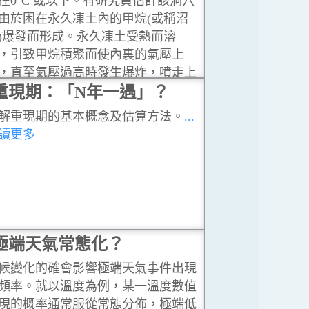
在0°C 或以下。有研究員估計該洞穴
由於困在永久凍土內的甲烷(或稱沼
)爆發而形成。永久凍土受熱而溶
，引致甲烷積聚而使內裏的氣壓上
，直至氣壓過高時發生爆炸，噴走上
的土壤而形成洞穴。
重現期：「N年一遇」？
...閱讀更多
解重現期的基本概念及估算方法。
...
讀更多
極端天氣常態化？
候變化的確會影響極端天氣事件出現
頻率。就以溫度為例，某一溫度數值
現的概率通常服從常態分佈，極端低