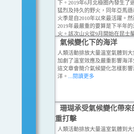
下。2019年6月北極圈內發生了
猛烈及持久的野火，同年亞馬遜
火季是自2010年以來最活躍。
2019年最嚴重的要算是下半年
火。該次山火從9月開始在昆士
燒，向南擴散至新南威爾斯及維
氣候變化下的海洋
亞，至2020年3月才逐漸受控。
.
人類活動排放大量溫室氣體到大
更多
加劇了溫室效應及嚴重影響海洋
這文章會簡介氣候變化怎樣影響
洋。
...閱讀更多
珊瑚承受氣候變化帶來
重打擊
人類活動排放大量溫室氣體到大