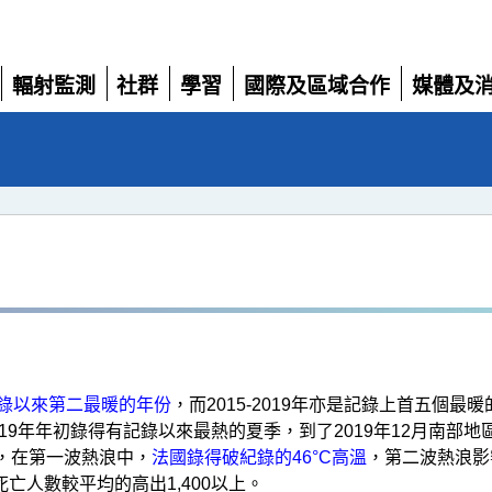
輻射監測
社群
學習
國際及區域合作
媒體及
展
展
展
展
展
開
開
開
開
開
記錄以來第二最暖的年份
，而2015-2019年亦是記錄上首五個
19年年初錄得有記錄以來最熱的夏季，到了2019年12月南部地區
，在第一波熱浪中，
法國錄得破紀錄的46°C高溫
，第二波熱浪影
亡人數較平均的高出1,400以上。