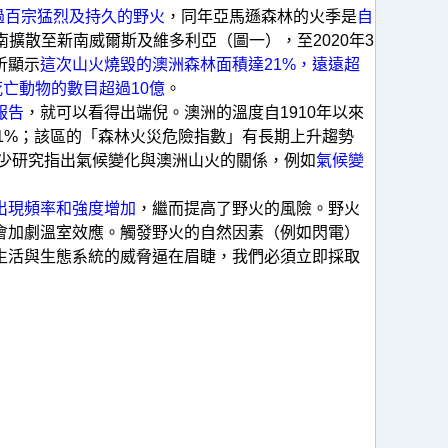
過百宗猛烈及持久的野火
，同年亞馬遜森林的火季是
自
擴散至新南威爾斯及維多利亞（圖一），至2020年3
析顯示
這次山火燒毀的澳洲森林面積達21%，遠遠超
亡動物的數目超過10億
。
報告
，就可以看得出端倪。澳洲的溫度自1910年以來
11%；該區的「森林火災危險指數」有長期上升趨勢
少研究指出氣候變化與澳洲山火的關係，例如
氣候變
出現頻率和強度增加
，繼而提高了野火的風險。野火
會加劇溫室效應。觸發野火的自然因素（例如閃電）
生活與生態系統的威脅逼在眉睫，我們必須立即採取