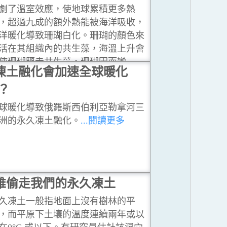
劇了溫室效應，使地球累積更多熱
，超過九成的額外熱能被海洋吸收，
洋暖化導致珊瑚白化。珊瑚的顏色來
活在其組織內的共生藻，海溫上升會
使珊瑚驅走共生藻，珊瑚因而變
凍土融化會加速全球暖化
。
...閱讀更多
？
球暖化導致俄羅斯西伯利亞勒拿河三
洲的永久凍土融化。
...閱讀更多
誰偷走我們的永久凍土
久凍土一般指地面上沒有樹林的平
，而平原下土壤的溫度連續兩年或以