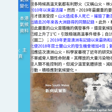
很多時候高溫天氣都有利野火（又稱山火、林火
變化
2010年以來最活躍
。然而，2019年最嚴重的
月才逐漸受控。
山火造成多人死亡，摧毀了數
本港
出過去20年來各大洲錄得的同類記錄
。此外，
氣候
如此嚴重的山火是隨機的偶發事件，還是氣候
資料
已經上升了1°C，引致極端高溫事件增多；自1
（圖二）；
2019年更是澳洲有記錄以來最熱
化使2018年昆士蘭山火的發生機會增加4倍
；
主
因應這次澳洲山火，科學家審視了近年的研究
頁
不單威脅人類性命財產，其釋放的大量污染物
是人類不能控制的，但減少溫室氣體排放、減
行動，積極應對氣候變化。