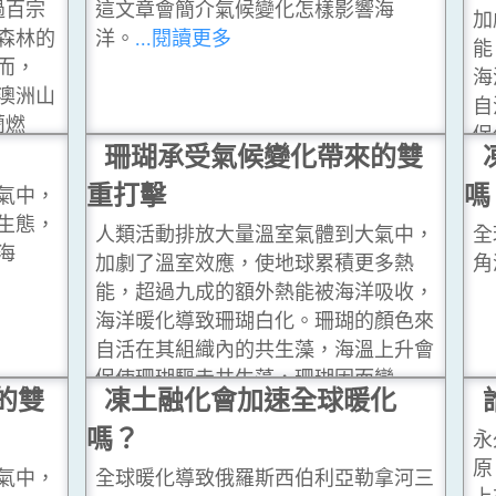
過百宗
這文章會簡介氣候變化怎樣影響海
加
森林的
洋。
...閱讀更多
能
然而，
海
的澳洲山
自
蘭燃
促
多利
珊瑚承受氣候變化帶來的雙
白
..閱讀
重打擊
嗎
氣中，
生態，
人類活動排放大量溫室氣體到大氣中，
全
海
加劇了溫室效應，使地球累積更多熱
角
能，超過九成的額外熱能被海洋吸收，
海洋暖化導致珊瑚白化。珊瑚的顏色來
自活在其組織內的共生藻，海溫上升會
促使珊瑚驅走共生藻，珊瑚因而變
的雙
凍土融化會加速全球暖化
白。
...閱讀更多
嗎？
永
原
氣中，
全球暖化導致俄羅斯西伯利亞勒拿河三