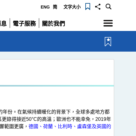
ENG
简
文字大小
選
消息
電子服務
關於我們
單
展
展
開
開
最暖的年份。在氣候持續暖化的背景下，全球多處地方都
更錄得接近50°C的高溫；歐洲也不能幸免，2019年
響範圍更廣，
德國、荷蘭、比利時、盧森堡及英國的