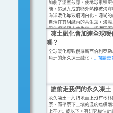
加劇了溫室效應，使地球累積更
能，超過九成的額外熱能被海洋
海洋暖化導致珊瑚白化。珊瑚的
自活在其組織內的共生藻，海溫
促使珊瑚驅走共生藻，珊瑚因而
凍土融化會加速全球暖
白。
...閱讀更多
嗎？
全球暖化導致俄羅斯西伯利亞勒
角洲的永久凍土融化。
...閱讀更
誰偷走我們的永久凍土
永久凍土一般指地面上沒有樹林
原，而平原下土壤的溫度連續兩
上在0°C 或以下。有研究員估計