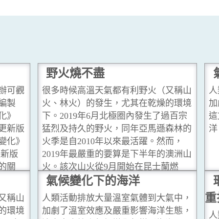
野火燒不盡
主辦可觀
很多時候高溫天氣都有利野火（又稱山
人
編製
火、林火）的發生，尤其在乾燥的環境
加
化》
下。2019年6月北極圈內發生了過百宗
這
更新版
猛烈及持久的野火，同年亞馬遜森林的
洋
變化》
火季是自2010年以來最活躍。然而，
更新版
2019年最嚴重的要算是下半年的澳洲山
的關
火。該次山火從9月開始在昆士蘭燃
科學證
燒，向南擴散至新南威爾斯及維多利
氣候變化下的海洋
理解及
亞，至2020年3月才逐漸受控。
...閱讀
重
又稱山
人類活動排放大量溫室氣體到大氣中，
更多
的環境
加劇了溫室效應及嚴重影響海洋生態，
人