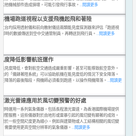
或其他機械部件造成損壞，可能引發飛行事故。
...閱讀更多
估機場跑道視程以支援飛機起飛和著陸
天文台均採用透射儀和前向散射儀這兩類能見度探測器來評估「跑道視
,將即時的數據傳送到空中交通管制員，再轉送到飛行員。
...閱讀更多
見度降低影響航班運作
令能見度降低，會對航空交通造成嚴重影響，甚至可能導致航空意外。
先進的「儀錶著陸系統」可以協助航機在能見度低的情況下安全降落。
般在降落的最後階段，飛機師必須看到跑道，以操作飛機降落。
...閱讀更
程激光雷達應用於風切變預警的好處
台現時運用一系列氣象儀器，包括長程激光雷達，為香港國際機場提供
變預警服務。這些儀器對於由地形或雷暴引起的風切變有顯著的成效。
，對於一些空間尺度更為細小，例如與建築物或人工結構相關的風切變
流，需要使用更高空間分辨率的氣象儀器。
...閱讀更多