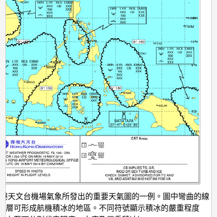
香港天文台機場氣象所發出的重要天氣圖的一例。圖中彎曲的線
雲層可形成航機積冰的地區。不同符號顯示積冰的嚴重程度