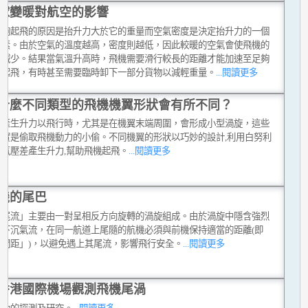
球變暖對航空的影響
能夠起飛的原因是抬升力大於它的重量而空氣密度是決定抬升力的一個
因素。由於空氣的溫度越高，密度則越低，因此較暖的空氣會使飛機的
力減少。結果當氣溫升高時，飛機需要滑行較長的距離才能加速至足夠
度起飛，有時甚至需要臨時卸下一部分貨物以減輕重量。
...閱讀更多
什麼不同類型的飛機機翼形狀會有所不同？
機產生升力以飛行時，尤其是在機翼末端周圍，會形成小型渦旋，這些
其實是偷取飛機動力的小偷。不同機翼的形狀以巧妙的設計,利用白努利
的氣壓差產生升力,幫助飛機起飛。
...閱讀更多
機的尾巴
機尾流」主要由一對呈相反方向旋轉的渦旋組成。由於渦旋中隱含強烈
及下沉氣流，在同一航道上尾隨的航機必須與前機保持適當的距離(即
行間距」)，以避免遇上其尾流，影響飛行安全。
...閱讀更多
香港國際機場觀測飛機尾渦