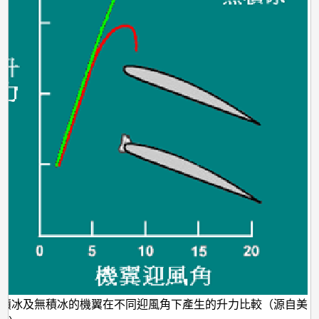
有積冰及無積冰的機翼在不同迎風角下產生的升力比較（源自美