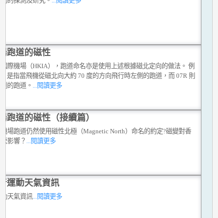
擾動的探測及研究。
...閱讀更多
場跑道的磁性
國際機場（HKIA），跑道命名亦是使用上述根據磁北定向的做法。 例
7L 是指當飛機從磁北向大約 70 度的方向飛行時左側的跑道，而 07R 則
右側的跑道。
...閱讀更多
場跑道的磁性（接續篇）
機場跑道仍然使用磁性北極（Magnetic North）命名的約定?磁變對香
什麼影響？
...閱讀更多
行運動天氣資訊
運動天氣資訊
...閱讀更多