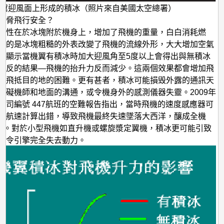
機翼迎風面上形成的積冰（照片來自美國太空總署）
威脅飛行安全？
險性在於冰塊附於機身上，增加了飛機的重量，白白消耗燃
重的是冰塊粗糙的外表改變了飛機的流線外形，大大增加空氣
二顯示當機翼有積冰時加大迎風角至5度以上會得出與無積冰
相反的結果—飛機的抬升力反而減少。這兩個效果都會增加飛
全飛抵目的地的困難。更有甚者，積冰可能損毁外露的通訊天
妨礙機師和地面的溝通，或令機身外的感測儀器失靈。2009年
公司編號 447航班的空難報告指出，當時飛機的速度感應器可
使航速計算出錯，導致飛機最終失速墜落大西洋，釀成全機
喪生。對於小型飛機如直升機或螺旋漿定翼機，積冰更可能引致
，令引擎完全失去動力。