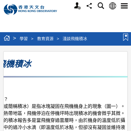
個
語
搜
分
選
人
言
尋
享
單
版
網
站
>
學習
>
教育資源
>
淺談飛機積冰
淺
飛機積冰
談
飛
機
月
積
冰
冰？
（或簡稱積冰）是指冰塊凝固在飛機機身上的現象（圖一）。
亞熱帶地區，飛機停泊在停機坪時出現積冰的機會微乎其微。
港的積冰報告多是當飛機穿過雲層時，由於機身的溫度低於攝
雲中的過冷小水滴（即溫度低於冰點，但卻沒有凝固並維持液