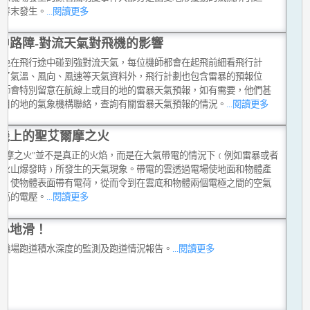
在春末發生。
...閱讀更多
中路障-對流天氣對飛機的影響
避免在飛行途中碰到強對流天氣，每位機師都會在起飛前細看飛行計
除了氣溫、風向、風速等天氣資料外，飛行計劃也包含雷暴的預報位
機師會特別留意在航線上或目的地的雷暴天氣預報，如有需要，他們甚
和目的地的氣象機構聯絡，查詢有關雷暴天氣預報的情況。
...閱讀更多
機上的聖艾爾摩之火
艾爾摩之火"並不是真正的火焰，而是在大氣帶電的情況下﹙例如雷暴或者
有火山爆發時﹚所發生的天氣現象。帶電的雲透過電場使地面和物體產
應，使物體表面帶有電荷，從而令到在雲底和物體兩個電極之間的空氣
很高的電壓。
...閱讀更多
心地滑！
中機場跑道積水深度的監測及跑道情況報告。
...閱讀更多