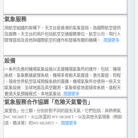
空氣象服務
際民用航空組織的架構下，天文台是香港的氣象當局，為國際航空提供
設施及服務。天文台的用戶包括航空交通服務單位、航空公司、飛行人
機場管理當局及其他與國際航空的運作和發展有關的機構。
...閱讀更多
象設備
台有一系列先進的機場氣象設施以支援機場氣象所的運作，包括：機場
觀測系統、氣象數據處理系統、機場多普勒天氣雷達、激光雷達、短程
雷達、接收世界航空區域預報系統的廣播。機場氣象所亦使用一些天文
他的氣象設施：全球地面及高空觀測、氣象衛星地面接收系統、遠程天
達、數值天氣預報模式、本地氣象站
...閱讀更多
空氣象服務合作協調「危險天氣警告」
險天氣警告」分三類，分別針對不同的惡劣天氣，它們包括：與熱帶氣
的WC SIGMET、火山灰雲的 WV SIGMET，以及其他天氣現象（例如
湍流、積冰等）的WS SIGMET。
...閱讀更多