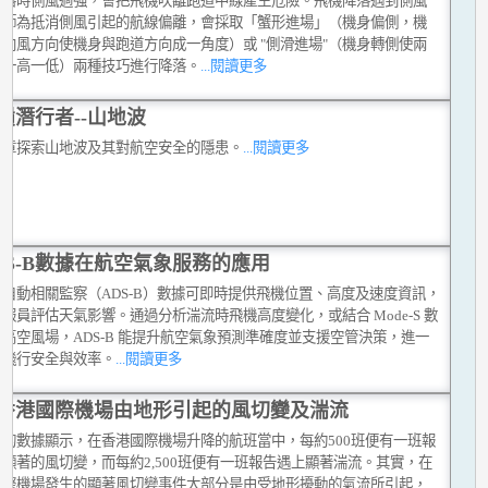
降落時側風過強，會把飛機吹離跑道中線產生危險。飛機降落遇到側風
機師為抵消側風引起的航線偏離，會採取「蟹形進場」（機身偏側，機
往向風方向使機身與跑道方向成一角度）或 "側滑進場"（機身轉側使兩
翼一高一低）兩種技巧進行降落。
...閱讀更多
嶺潛行者--山地波
文章探索山地波及其對航空安全的隱患。
...閱讀更多
DS-B數據在航空氣象服務的應用
式自動相關監察（ADS-B）數據可即時提供飛機位置、高度及速度資訊，
報員評估天氣影響。通過分析湍流時飛機高度變化，或結合 Mode-S 數
高空風場，ADS-B 能提升航空氣象預測準確度並支援空管決策，進一
化飛行安全與效率。
...閱讀更多
香港國際機場由地形引起的風切變及湍流
台的數據顯示，在香港國際機場升降的航班當中，每約500班便有一班報
顯著的風切變，而每約2,500班便有一班報告遇上顯著湍流。其實，在
國際機場發生的顯著風切變事件大部分是由受地形擾動的氣流所引起，