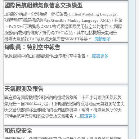
談國際民航組織氣象信息交換模型
M由兩部分構成，分別為统一建模語言(Unified Modeling Language,
概念模型與可擴展標記語言(eXtensible Markup Language, XML)。在業
上，IWXXM可理解成以XML格式表達國際民用航空公約附件 3 (國際
象服務)內載列的傳統字符代碼(TAC)產品，其中包括機場天氣報告
AR, 機場天氣預報 TAF及危險天氣警告SIGMET等等。
...閱讀更多
機總動員：特別空中報告
航空氣象觀測中的由飛機觀測作出的特別空中報告。
...閱讀更多
空天氣觀測及報告
觀測員在香港國際機場控制塔內的機場氣象所二十四小時觀測天氣及製
天氣報告。自2000年4月起，用作國際交換的香港地面天氣觀測站由尖
香港天文台總部遷移至赤鱲角的香港國際機場。現時，機場氣象所的天
測員同時為航空業界和氣象界發放天氣報告。
...閱讀更多
風和航空安全