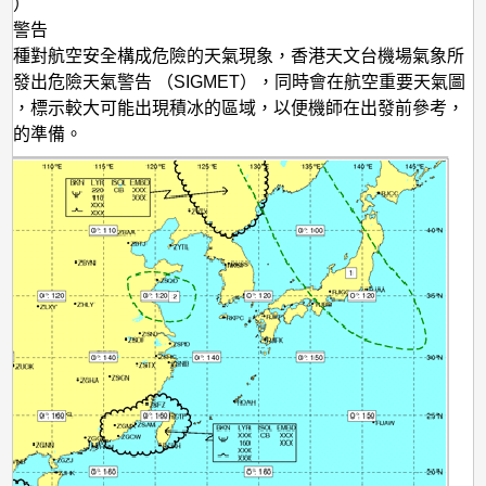
署）
及警告
這種對航空安全構成危險的天氣現象，香港天文台機場氣象所
時發出危險天氣警告 （SIGMET），同時會在航空重要天氣圖
），標示較大可能出現積冰的區域，以便機師在出發前參考，
冰的準備。