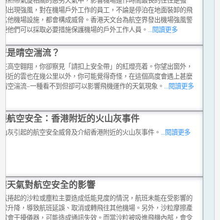
種與熱帶氣旋相關的惡劣天氣中，影響機場運作時間最長的往往是強
機場出現強風，對在機場戶外工作的員工，不論是停泊在地面裝卸的飛
是其他機場設施，都會構成威脅。香港天文台為航空界發出機場強風警
以便他們可以採取必要措施保護機場的戶外工作人員。
...閱讀更多
麼是晴空湍流？
正在高空翱翔，你卻察見「請扣上安全帶」的紅燈亮着。你望出窗外，
最接近的雲也在幾公里以外，你可能覺得奇怪，在這個高度會遇上甚麼
是晴空湍流–一種看不到但卻可以影響飛機運作的天氣現象。
...閱讀更多
護航空安全：香港附近的火山灰事件
火山灰引起的航空安全威脅及介紹香港附近的火山灰事件。
...閱讀更多
塵天氣對航空安全的影響
天氣捲起的沙粒或塵粒主要造成低能見度的情況，航班未能在受影響的
正常升降，導致航班延誤、取消或轉飛往其他機場。另外，沙粒摩擦產
靜電會干擾儀器，可能造成通訊失效。而當沙粒被吸進飛機內部，會令