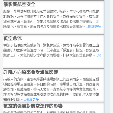
雷暴影響航空安全
的風切變可能導致飛機升降時嚴重偏離預定航道。雷暴和強風亦可能會
機場的設施、及在空曠地方工作人員的安全。為確保航空安全，機場氣
會就跑道端三海里範圍內可能出現風切變及湍流而發出風切變警報；此
會因應情況，就雷暴、地面的強風及陣風發出機場天氣警報。
...閱讀更多
間低空急流
低空急流是指晚間大氣低層的一道急速氣流，通常在晴空無雲的晚上出
日落後靠近地面的空氣溫度下降，低空產生「逆溫層」情況，即氣溫隨
度增加而上升，大氣的穩定度亦隨之而增強，抑制大氣的垂直運動。
...閱
多
機升降方向原來會受海風影響
升降時採用的方向，主要視乎當時機場跑道上的風向而定。而位於赤鱲
的香港國際機場三面環海。在日間的時候，機場受日照升溫，與西面珠
的溫差增加，形成海風。香港天文台一直為航空界提供專業氣象服務，
機器學習模型評估海風形成所引致轉吹西風的概率，協助航空天氣預報
出更精確的判斷。
...閱讀更多
帶氣旋的強風對航空運作的影響