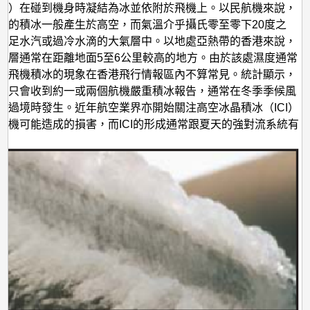
滴）在碰到機身時凝結為冰並依附於飛機上。以民航機來說，
到的積冰一般產生於高空，而氣溫介乎攝氏零至零下20度之
充足水汽或過冷水滴的大氣層中。以地處亞熱帶的香港來說，
度層通常在距離地面5至6公里較高的地方。由於該處濕度通常
，飛機積冰的現象在香港飛行情報區內不算常見。統計顯示，
年只會收到約一或兩個航機嚴重積冰報告，通常在冬季季候風
鋒過境時發生。近年航空業界亦開始關注高空冰晶積冰（ICI）
動機可能造成的損害，而ICI的形成通常跟夏天的強對流系統有