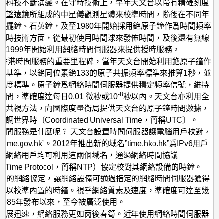
去
間科技不斷演變。在守時技術上，早年天文台以帶有精確刻度
型望遠鏡所組成的中星儀觀測星體來校準時間，隨後在不同年
與
用擺鐘、石英鐘，及至1980年開始採用銫原子鐘作爲時間頻率
未
授時技術方面，從最初使用時間球來發佈時間，及後還有無線
來
到1999年開始利用網絡時間伺服器來提供授時服務。
年是香港時間服務的重要里程碑，當年天文台開始利用銫原子鐘作
率基準，以銫同位素銫133的原子共振頻率標準來推算1秒，並
量度標準。原子鐘爲網絡時間伺服器提供穩定頻率信號，維持
-8
間，準確度達每日0.01 微秒或10
秒以內。天文台亦利用全
統共視方法，向國際度量衡局提供天文台的原子鐘時間數據，
世界時〔Coordinated Universal Time，簡稱UTC〕。
時間服務是什麼呢？ 天文台設置時間伺服器讓電腦用戶校對，
dtime.gov.hk”。2012年推出新的域名”time.hko.hk”爲IPv6用戶
。網絡用戶均可利用這兩個域名，通過網絡時間協議
ork Time Protocol，簡稱NTP）協定校對其網絡設備的時鐘。
常用的網絡協定，讓網絡設備可通過指定的網絡時間伺服器獲得
間以校準內置的時鐘。視乎網絡質素及速度，準確度可達至幾
1985年發布以來，至今被廣泛使用。
發展迅速，網絡服務更如雨後春筍。近年使用網絡時間伺服器