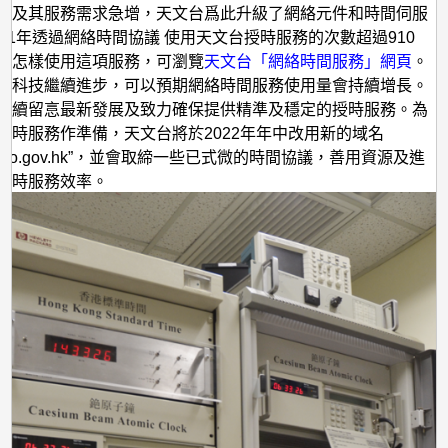
目及其服務需求急增，天文台爲此升級了網絡元件和時間伺服
021年透過網絡時間協議 使用天文台授時服務的次數超過910
道怎樣使用這項服務，可瀏覽
天文台「網絡時間服務」網頁
。
網科技繼續進步，可以預期網絡時間服務使用量會持續增長。
繼續留悥最新發展及致力確保提供精準及穩定的授時服務。為
授時服務作準備，天文台將於2022年年中改用新的域名
ime.hko.gov.hk”，並會取締一些已式微的時間協議，善用資源及進
授時服務效率。