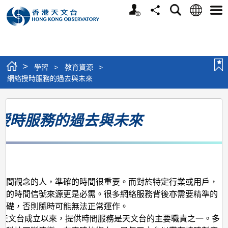
個
語
搜
分
選
人
言
尋
享
單
版
網
站
>
學習
>
教育資源
>
網絡授時服務的過去與未來
網
授時服務的過去與未來
絡
授
時
月
服
務
時間觀念的人，準確的時間很重要。而對於特定行業或用戶，
準的時間信號來源更是必需。很多網絡服務背後亦需要精準的
的
基礎，否則隨時可能無法正常運作。
過
3年天文台成立以來，提供時間服務是天文台的主要職責之一。多