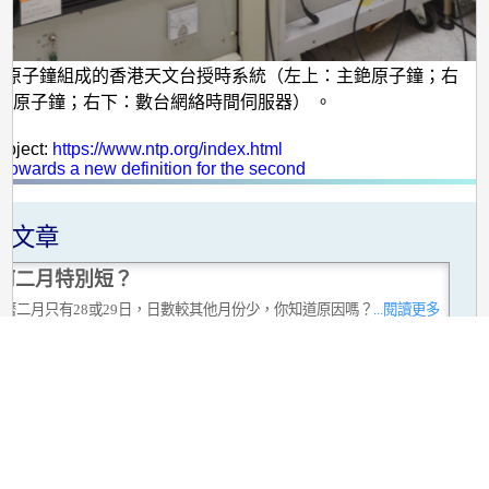
銫原子鐘組成的香港天文台授時系統（左上：主銫原子鐘；右
銫原子鐘；右下：數台網絡時間伺服器） 。
：
roject:
https://www.ntp.org/index.html
:
Towards a new definition for the second
關文章
何二月特別短？
公曆二月只有28或29日，日數較其他月份少，你知道原因嗎？
...閱讀更多
絡授時服務的過去與未來
務是香港天文台於 1883 年成立時其中的一項主要任務。多年來，時間
不斷演變。守時技術從最初運用星體觀測，到1980年開始利用銫原子