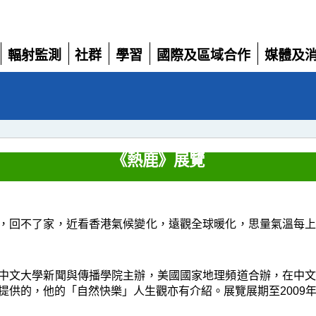
輻射監測
社群
學習
國際及區域合作
媒體及
展
展
展
展
展
開
開
開
開
開
《熱鹿》展覽
，回不了家，近看香港氣候變化，遠觀全球暖化，思量氣溫每
中文大學新聞與傳播學院主辦，美國國家地理頻道合辦，在中
供的，他的「自然快樂」人生觀亦有介紹。展覽展期至2009年