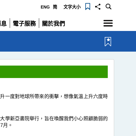
ENG
简
文字大小
選
消息
電子服務
關於我們
單
展
展
開
開
上升一度對地球所帶來的衝擊，想像氣溫上升六度時
文大學新亞書院舉行，旨在喚醒我們小心照顧脆弱的
7月。