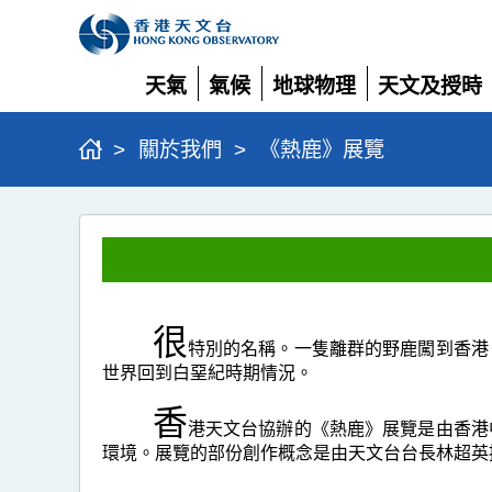
天氣
氣候
地球物理
天文及授時
展
展
展
展
開
開
開
開
>
關於我們
>
《熱鹿》展覽
《熱
鹿》
展
覽
很
特別的名稱。一隻離群的野鹿闖到香港
世界回到白堊紀時期情況。
香
港天文台協辦的《熱鹿》展覽是由香港
環境。展覽的部份創作概念是由天文台台長林超英提