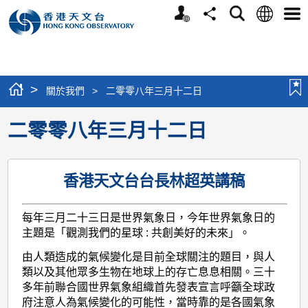
個
語
搜
分
選
人
言
尋
享
單
版
網
站
>
關於我們
>
二零零八年三月十二日
二零零八年三月十二日
香港天文台台長林超英講稿
每年三月二十三日是世界氣象日，今年世界氣象日的
主題是「觀測我們的星球 : 共創美好的未來」。
由人類造成的氣候變化是目前全球關注的題目，與人
類以及其他眾多生物在地球上的存亡息息相關。三十
多年前聯合國世界氣象組織首先發表宣言呼籲全球政
府注意人為氣候變化的可能性，當時靠的是各國氣象