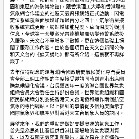
園和東區的海防博物館)，跟香港理工大學和香港聯校
氣象網合作建立的社區天氣資訊網絡正式啟動，閃電
定位系統覆蓋面積增加超過百分之四十，氣象衛星接
收系統完成更新，網站增加能見度、草面溫度等觀測
信息，全球第一套雙激光雷達機場風切變預警系統投
入服務。天文台不單增多了數據，更在這個基礎上擴
闊了服務工作內容。由於各個項目在天文台新聞公佈
和天文台的《談天說地》都有所介紹，這裏就不再詳
談了。
去年值得紀念的還有:聯合國政府間氣候變化專門委員
會全部三個工作組的主席接受邀請同時到香港出席國
際氣候變化會議，台長獲四年一度的聯合國世界氣象
組織會員大會委任主持部份會議，世界氣象組織和國
際民航組織分別委託香港天文台開發和運作兩個航空
氣象的專門網站。以上提到的事情從多個角度顯示了
國際氣象界和航空界對香港天文台氣象人員的認同。
展望來年，我們的重點是做好支援奧運的氣象工作，
首先是為馬術比賽提供香港比賽場地的氣象觀測資
料，以及有關天氣預測和警告，其次是在北京運作一