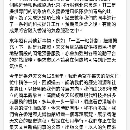
個臨近預報系統協助北京同行服務北京奧運，其三是
提供專門的氣象信息支援香港風帆隊參加青島的比
賽。為了完成這幾項任務，過去數年我們的同事進行
了一系列的科技提升工作，預期奧運會之後，有關的
成果將會融入香港的氣象服務之中。
來年還有其他新事物，例如:「一區一站計劃」繼續擴
充，下一站是九龍城，天文台網站將提供按市民指定
地點而設的閃電預警服務，亦會加強對各種流動平台
的網站服務，務求市民不論身在何處均可得到所需天
氣信息。
今年是香港天文台125周年，我們希望在每天的匆匆忙
忙中稍停一刻，回顧過去，認清我們的歷史淵源和社
會責任，以便明確我們的發展方向。我們由1883年成
立的簡單觀象台，演變成今天以複雜現代科技提供多
元服務的機構，多年來一步一腳印，順應著香港城市
本身的演化而蛻變，今天時間有限，我不再多說，我
們會在香港歷史博物館組織一個專題展覽，展示香港
天文台的歷史進程，暫定在七月舉行。我們亦正在徵
集天文台新舊同事的文章，出版文集，以人的角度來