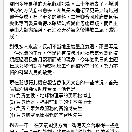
部門多年累積的天氣觀測記錄。三十年過去了，觀測
地球的方法愈來愈多，尤其是人造衛星更是無時無刻
覆蓋全球，有了更多的資料，去年聯合國政府間氣候
變化專門委員會得以確認氣候變化毋庸置疑，而且主
要由人類燃燒煤、石油及天然氣之後排放二氧化碳造
成。
對很多人來說，長期不斷地重複量度氣溫、雨量等是
一件沈悶的工作，但是祇有這樣才能揭示氣候變化這
類經過漫長歲月累積而成的現象。今年氣象日的主題
標誌著我們對在觀察地球工作前線堅守崗位，努力不
懈的科學人員的敬意。
現在我想藉此機會報告香港天文台的一些情況，首先
讓我介紹幾位助理台長，他們是 :
(1) 負責氣候、地球物理等的黃明松博士
(2) 負責儀器、輻射監測等的李本瀅博士
(3) 負責公眾氣象服務的衛翰戈先生
(4) 負責航空氣象服務的岑智明先生
過去一年， 在天氣觀測方面，香港天文台取得一些進
展，「一區一站計劃」建成兩個新站(中西區的香港公