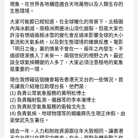
現象，在世界各地構造適合天地萬物以及人類生存的
生態環境。
大家可能都已經知道，在全球暖化的背景下，北極圈
內海冰劇減，南極洲周邊冰山溶化崩裂，但是大家也
許沒有想過兩極冰雪的變化會反過來影響全球的大小
氣流和天氣系統，以及對生態環境的連鎖反應。電影
「明日之後」裏的情景不會在一、兩年之內發生，不
過卻逐漸進入了未來一、兩個世紀的視野之內。最近
談全球氣候轉變的人多了，大家必須注意極地的氣象
是重要的一環。
現在我想藉這個機會報告香港天文台的一些情況。首
先讓我介紹幾位助理台長，他們是 :
(1) 負責公眾氣象服務的黃明松博士
(2) 負責輻射監測、儀器等的李本瀅博士
(3) 負責航空氣象服務的衛翰戈先生
(4) 負責氣候、地球物理等的楊繼興先生現正休假，由
梁榮武先生署任。
過去一年，人力和財政資源跟往年大致相同，讓香港
天文台得以在穩定中進步，在此，我對全體辛勤工作