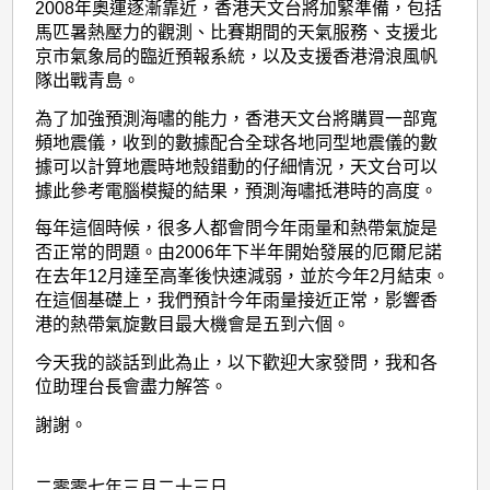
2008年奧運逐漸靠近，香港天文台將加緊準備，包括
馬匹暑熱壓力的觀測、比賽期間的天氣服務、支援北
京市氣象局的臨近預報系統，以及支援香港滑浪風帆
隊出戰青島。
為了加強預測海嘯的能力，香港天文台將購買一部寬
頻地震儀，收到的數據配合全球各地同型地震儀的數
據可以計算地震時地殼錯動的仔細情況，天文台可以
據此參考電腦模擬的結果，預測海嘯抵港時的高度。
每年這個時候，很多人都會問今年雨量和熱帶氣旋是
否正常的問題。由2006年下半年開始發展的厄爾尼諾
在去年12月達至高峯後快速減弱，並於今年2月結束。
在這個基礎上，我們預計今年雨量接近正常，影響香
港的熱帶氣旋數目最大機會是五到六個。
今天我的談話到此為止，以下歡迎大家發問，我和各
位助理台長會盡力解答。
謝謝。
二零零七年三月二十三日