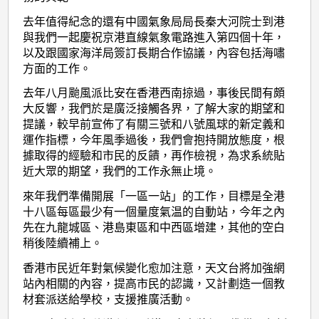
去年值得紀念的還有中國氣象局局長秦大河院士到港
與我們一起慶祝京港直線氣象電路進入第四個十年，
以及跟國家海洋局簽訂長期合作協議，內容包括海嘯
方面的工作。
去年八月颱風派比安在香港西南掠過，事後民間有頗
大反響，我們於是廣泛接觸各界，了解大家的期望和
提議，較早前宣佈了有關三號和八號風球的新定義和
運作指標，今年風季過後，我們會抱持開放態度，根
據取得的經驗和市民的反饋，再作檢視，為求系統貼
近大眾的期望，我們的工作永無止境。
來年我們準備開展「一區一站」的工作，目標是全港
十八區每區最少有一個量度氣温的自動站，今年之內
先在九龍城區、港島東區和中西區增建，其他的空白
稍後陸續補上。
香港市民近年對氣候變化愈加注意，天文台將加強網
站內相關的內容，提高市民的認識，又計劃造一個教
材套派送給學校，支援推廣活動。