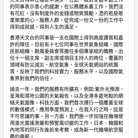
的同事表示衷心的感謝。在公務體系裏工作，我們沒
有花紅，沒有制度外的金錢或物質獎勵，憑的祇是敬
業樂業的心，服務人群，從完成一份又一份的工作中
得到成就感，得到人生的滿足。
香港天文台的同事是一支在國際上得到高度讚賞和嘉
許的隊伍，目前有十七位同事在世界氣象組織、國際
民航組織、颱風委員會等擔任多個專家組的職務，出
任十一個主席、副主席或項目主持人的崗位，覆蓋的
領域有防災減災、航空氣象、全球天氣網站的統籌
等，反映了我們的科技實力、服務水平，以及國際氣
象界對我們的信任。
過去一年，我們的服務有所擴充，例如:紫外光預測、
荃灣和濕地公園的天氣報告，以及全港多處地點的網
絡天氣圖像。科技方面，我們首次運行一個覆蓋全球
的數值模式，應用季度預測上，在我入行之時，這是
不可思議的事，另一方面，我們進一步加強在機場使
用激光雷達測量和預警風切變的工作，日本、韓國和
內地等的同行先後前來考察，成為新一代機場航空服
務的典範。