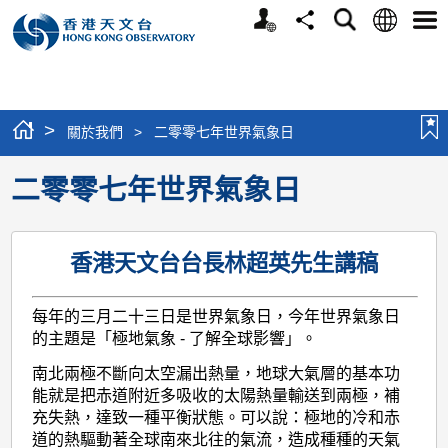
個
語
搜
分
選
人
言
尋
享
單
版
網
站
>
關於我們
>
二零零七年世界氣象日
二零零七年世界氣象日
香港天文台台長林超英先生講稿
每年的三月二十三日是世界氣象日，今年世界氣象日
的主題是「極地氣象 - 了解全球影響」。
南北兩極不斷向太空漏出熱量，地球大氣層的基本功
能就是把赤道附近多吸收的太陽熱量輸送到兩極，補
充失熱，達致一種平衡狀態。可以說：極地的冷和赤
道的熱驅動著全球南來北往的氣流，造成種種的天氣