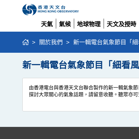
天氣
氣候
地球物理
天文及授時
展
展
展
展
開
開
開
開
>
關於我們
>
新一輯電台氣象節目「細
新一輯電台氣象節目「細看
由香港電台與香港天文台聯合製作的新一輯氣象節目
探討大眾關心的氣象話題，請留意收聽。聽眾亦可