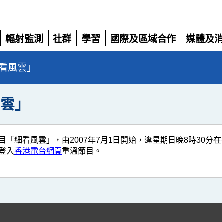
輻射監測
社群
學習
國際及區域合作
媒體及
展
展
展
展
展
開
開
開
開
開
看風雲」
風雲」
「細看風雲」，由2007年7月1日開始，逢星期日晚8時30
登入
香港電台網頁
重溫節目。