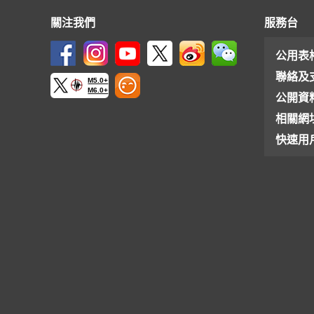
關注我們
服務台
公用表
聯絡及
M5.0+
M6.0+
公開資
相關網
快速用