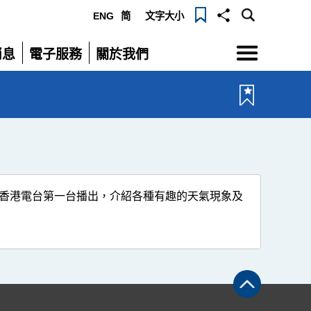
ENG
简
文字大小
選
消息
電子服務
關於我們
單
展
展
開
開
分在香港電台第一台播出，介紹各種有趣的天氣現象及