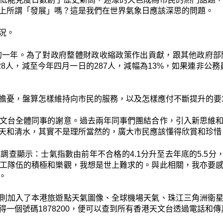
上所謂「發展」嗎？這是我們在世界氣象日應該深思的問題。
況。
的一年。為了對政府整體財政收縮政策作出貢獻，跟其他政府部
8人，減至今年四月一日的287人，減幅為13%，如果連非公務員
擔憂，盤算怎樣維持向市民的服務，以及怎樣應付不斷提升的要
文台全體同事的謝意。過去兩年同事們團結合作，引入新思維
天和清水，其實不是理所當然的，廣大市民應該懂得欣賞和珍惜
查顯示：士氣指數由前年不合格的4.1分升至去年底的5.5分，對
工隊伍的積極和樂觀，我想是世上難求的。與此相關，我亦要
。
則加入了本港旅遊點天氣圖像、全球機場天氣、珠江三角洲衛
一個號碼1878200，便可以查到所有香港天文台透過電話和