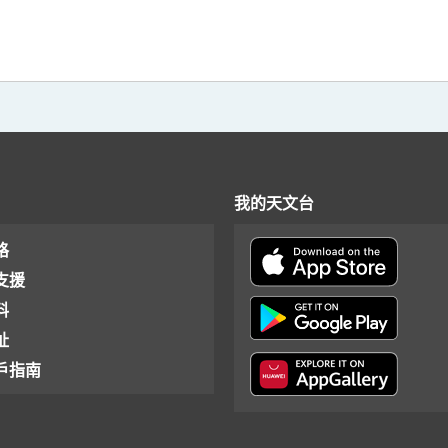
我的天文台
格
支援
料
址
戶指南