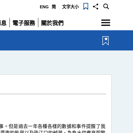
ENG
简
文字大小
選
消息
電子服務
關於我們
單
展
展
開
開
事。但是過去一年各種各樣的數據和事件提醒了我
，廣東的乾旱以及珠江口的鹹潮，為食水供應亮起警