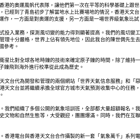
香港的奧運風帆代表隊，讓他們第一次在平等的科學基礎上跟世界
，已經到了青島初步了解當地水上比賽場地的情況，香港天文台自
運作，一方面是對奧運的支援，另一方面是一場世界級氣象比試
式投入業務，探測風切變的能力得到顯著提高。我們的風切變
管理十分嚴格，世界上佔有領先地位，因此我台的陳世倜先生
國參考。
衛星比對全球各地時鐘的技術來確定原子鐘的時間，除了維持
子鐘飛到海外進行校準從此成為歷史。
天文台代為開發和管理的兩個網站「世界天氣信息服務」和「
港天文台並將繼續承擔全球官方城市天氣預測收集中心的任務
。
。我們組織了多個公開的氣象培訓班，全部都大量超額報名。
史文物和自然生態等，大受觀迎，團團爆滿。同時，我們在互
。香港電台與香港天文台合作攝製的新一套「氣象萬千」系列