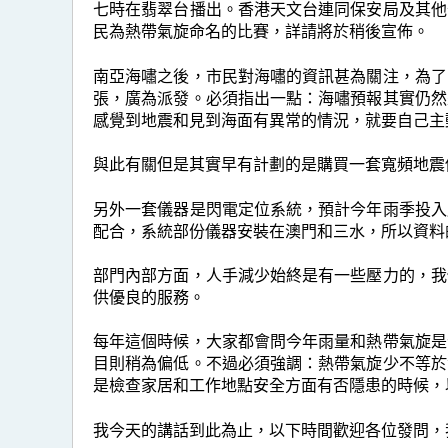
七時在翡翠台播出。香港天文台連同保安局及其他
民為熱帶氣旋命名的比賽，詳請將於稍後宣佈。
南亞海嘯之後，市民對海嘯的資訊甚為關注，為了
張，廣為派發。必須指出一點：海嘯預報其實仍然
感覺到地震和見到海面有異常的情況，就要自己主
與此有關但是其實早有計劃的是購買一套寬頻地震
另外一套儀器是閃電定位系統，預計今年雨季投入
配合，系統部份儀器安裝在澳門和三水，所以資料
部門內部方面，人手減少始終是有一些壓力的，我
供優良的服務。
每年這個時候，大家都會問今年雨量和熱帶氣旋是
目則稍為偏低。不過必須強調：熱帶氣旋少不等於
是檢查家居和工作地點安全方面有否隱患的時候，
我今天的講話到此為止，以下時間歡迎各位發問，