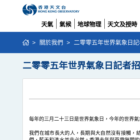
天氣
氣候
地球物理
天文及授時
展
展
展
展
開
開
開
開
>
關於我們
>
二零零五年世界氣象日記
二零零五年世界氣象日記者
每年的三月二十三日是世界氣象日，今年的世界氣
我們在城市長大的人，長期與大自然沒有接觸，
們，藍天和清水並非必然。香港去年與雨霧無關的