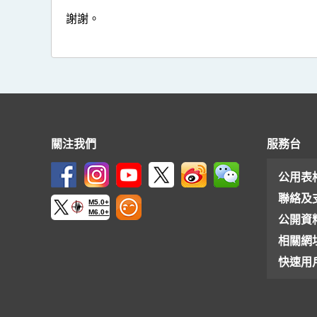
謝謝。
關注我們
服務台
公用表
聯絡及
M5.0+
M6.0+
公開資
相關網
快速用