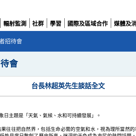
輻射監測
社群
學習
國際及區域合作
媒體及
展
展
展
展
展
開
開
開
開
開
者招待會
招待會
台長林超英先生談話全文
象日主題是「天氣、氣候、水和可持續發展」。
結果往往把自然界，包括生命必需的空氣和水，視為理所當然的
低能見度日數創了歷史新高，迷濛的天色成為市民的熱門話題