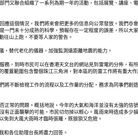
部門又聯合組織了一系列為期一年的活動，包括展覽、講座、
回應這個情況，我們將來會把更多的信息向公眾發放。我們亦
是一門未十分成熟的科學，預報存在一定程度的誤差，所以大
動往山上跑，不要等人家的警告。
儀，替代老化的儀器，加強監測遠距離地震的能力。
服務，到時市民可以在香港天文台的網站見到雷電的分佈，有
的覆蓋範圍包含整個珠江三角洲，對本區的防雷工作將有重大作
們將不斷檢視工作的流程以及工作量的分配，務求為同事們創
否正常的問題。概括地說，今年的大氣和海洋並沒有太強的信
沒有正面襲擊的可能，市民切勿掉以輕心。風雨來時造成多少
以免到大風大雨時才臨時張羅，既狼狽又危險。
我和各位助理台長將盡力回答。