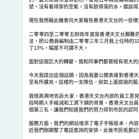
號。沒有看得穿的空氣，沒有飲得落的水，還談得
現在我想藉此機會向大家報告香港天文台的一些情
二零零四至二零零五財政年度是香港天文台艱難
法，把公務員編制由二零零三年三月我上任時的32
了13%，幅度不可謂不大。
面對這個巨大的轉變，我和同事們都曾經有很大的
今天我提出這個話題，因為我要公開表達對香港天
至有所擴充。這樣的一支隊伍，就如上面提過的藍
我很高興地告訴大家，香港天文台內部的員工意見調
段時期人手縮減和工資下調的背景，香港天文台員
個第三名，讓我們知道我們的努力得到市民的認同
服務方面，我們的網站增添了電子手賬版本，內容
近我們剛調整了電話查詢的安排，此後市民祇要記得