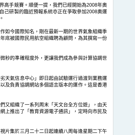
高手競賽。順便一提，我們已經開始為2008年奧
己研製的臨近預報系統亦正在爭取參加2008奧運
。
工作如今國際知名，剛在最新一期的世界氣象組織季
去年底被國際民用航空組織聘為顧問，為其撰寫一份
一微秒的準確程度外，更讓我們成為參與計算協調世
惡劣天氣信息中心」即日起由試驗運行過渡到業務運
，以及負責協調網站多個語言版本的運作。這是香港
我們又組織了一系列周末「天文台全方位遊」，由天
聯網上推出了「教育資源電子通訊」，定時向市民及
電視片集於三月二十二日起連續八周每逢星期二下午