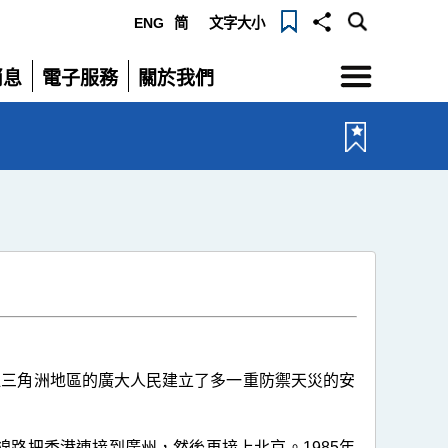
ENG
简
文字大小
選
消息
電子服務
關於我們
單
展
展
開
開
三角洲地區的廣大人民建立了多一重防禦天災的安
路把香港連接到廣州，然後再接上北京。1985年