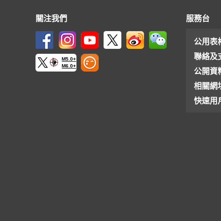
關注我們
服務台
公用表
聯絡及
M5.0+
M6.0+
公開資
相關網
快速用