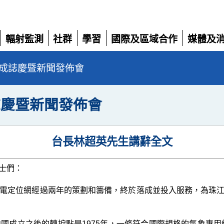
輻射監測
社群
學習
國際及區域合作
媒體及
展
展
展
展
展
開
開
開
開
開
成誌慶暨新聞發佈會
誌慶暨新聞發佈會
台長林超英先生講辭全文
士們：
定位網經過兩年的策劃和籌備，終於落成並投入服務，為珠江
立之後的轉捩點是1975年，一條符合國際規格的氣象專用線