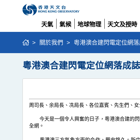
天氣
氣候
地球物理
天文及授時
展
展
展
展
開
開
開
開
>
關於我們
>
粵港澳合建閃電定位網落
粵港澳合建閃電定位網落成
周司長、余局長、冼局長、各位嘉賓、先生們、女
今天是一個令人興奮的日子，粵港澳合建的閃電
全網。
粵港澳三方氣象方面的合作，歷史悠久。新中國成