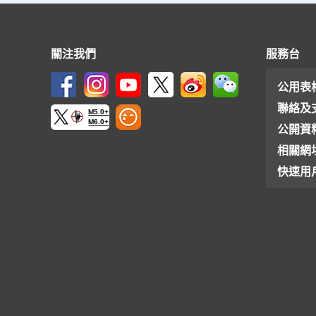
關注我們
服務台
公用表
聯絡及
M5.0+
M6.0+
公開資
相關網
快速用