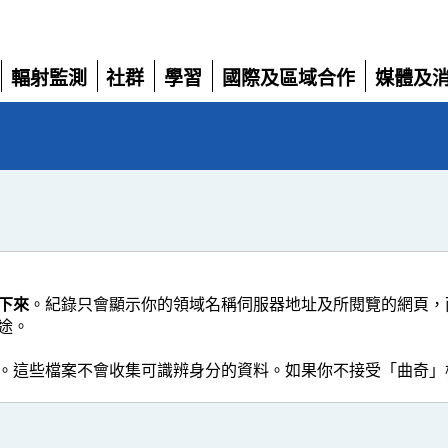
輻射監測
社群
學習
國際及區域合作
媒體及
展
展
展
展
展
開
開
開
開
開
下來
。紀錄只會顯示你的領域名稱伺服器地址及所閱覽的網頁，
途。
。這些檔案不會收集可識辨身分的資料。如果你不接受「曲奇」