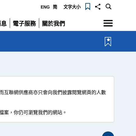
ENG
简
文字大小
選
消息
電子服務
關於我們
單
展
展
開
開
而互聯網供應商亦只會向我們披露閱覽網頁的人數
檔案，你仍可瀏覽我們的網站。