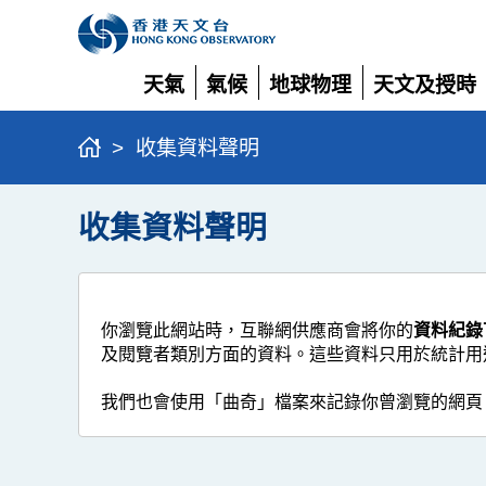
天氣
氣候
地球物理
天文及授時
展
展
展
展
開
開
開
開
>
收集資料聲明
收集資料聲明
你瀏覽此網站時，互聯網供應商會將你的
資料紀錄
及閱覽者類別方面的資料。這些資料只用於統計用
我們也會使用「曲奇」檔案來記錄你曾瀏覽的網頁